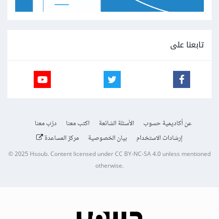
تابعنا على
عن أكاديمية حسوب
الأسئلة الشائعة
اكتب معنا
درّب معنا
إرشادات الاستخدام
بيان الخصوصية
مركز المساعدة
© 2025
Hsoub
.
Content licensed under
CC BY-NC-SA 4.0
unless mentioned
otherwise.