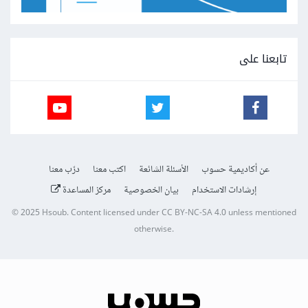
تابعنا على
عن أكاديمية حسوب
الأسئلة الشائعة
اكتب معنا
درّب معنا
إرشادات الاستخدام
بيان الخصوصية
مركز المساعدة
© 2025
Hsoub
.
Content licensed under
CC BY-NC-SA 4.0
unless mentioned
otherwise.