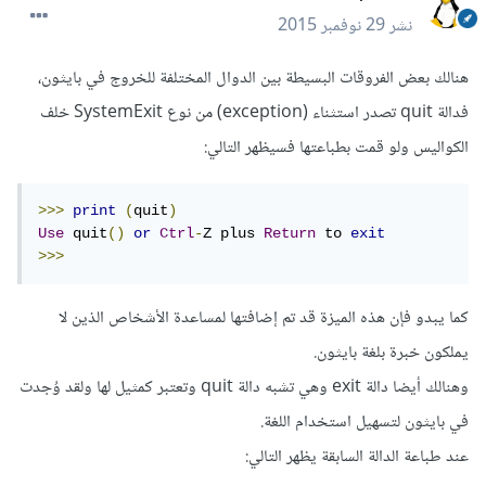
نشر
29 نوفمبر 2015
هنالك بعض الفروقات البسيطة بين الدوال المختلفة للخروج في بايثون،
فدالة quit تصدر استثناء (exception) من نوع SystemExit خلف
الكواليس ولو قمت بطباعتها فسيظهر التالي:
>>>
print
(
quit
)
Use
 quit
()
or
Ctrl
-
Z plus 
Return
 to 
exit
>>>
كما يبدو فإن هذه الميزة قد تم إضافتها لمساعدة الأشخاص الذين لا
يملكون خبرة بلغة بايثون.
وهنالك أيضا دالة exit وهي تشبه دالة quit وتعتبر كمثيل لها ولقد وُجدت
في بايثون لتسهيل استخدام اللغة.
عند طباعة الدالة السابقة يظهر التالي: