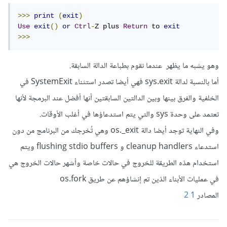
>>>
print
(
exit
)
Use
exit
()
or
Ctrl
-
Z plus 
Return
 to 
exit
>>>
وهو يشبه ما يظهر عندما نقوم بطباعة الدالة السابقة.
أما بالنسبة لدالة sys.exit فهي أيضا تصدر استثناء SystemExit في
الخلفية والفرق بينها وبين الدالتين السابقتين أنها أفضل عند البرمجة لأنها
تعتمد على وحدة sys والتي يتم استدعاؤها في أغلب الأوقات.
وفي النهاية توجد أيضا دالة os._exit وهي تُخرجك من البرنامج من دون
استدعاء cleanup handlers و flushing stdio buffers ويتم
استخدام هذه الطريقة للخروج في حالات خاصة وأشهر حالات الخروج هي
في عمليات الأبناء الذين تم إنشاؤهم عن طريق os.fork
المصادر
1
2