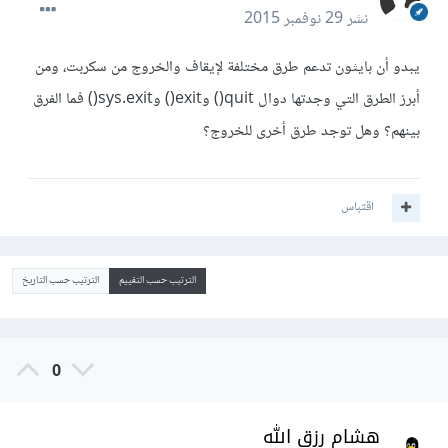
نشر
29 نوفمبر 2015
يبدو أن بايثون تدعم طرق مختلفة لإيقاف والخروج من سكربت، ومن
أبرز الطرق التي وجدتها دوال quit() وexit() وsys.exit() فما الفرق
بينهم؟ وهل توجد طرق أخرى للخروج؟
اقتباس
الترتيب حسب التقييم
الترتيب حسب التاريخ
0
هشام رزق الله