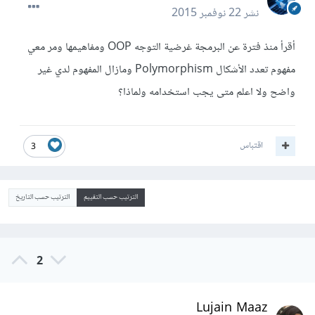
نشر
22 نوفمبر 2015
أقرأ منذ فترة عن البرمجة غرضية التوجه OOP ومفاهيمها ومر معي
مفهوم تعدد الأشكال Polymorphism ومازال المفهوم لدي غير
واضح ولا اعلم متى يجب استخدامه ولماذا؟
اقتباس
3
الترتيب حسب التقييم
الترتيب حسب التاريخ
2
Lujain Maaz