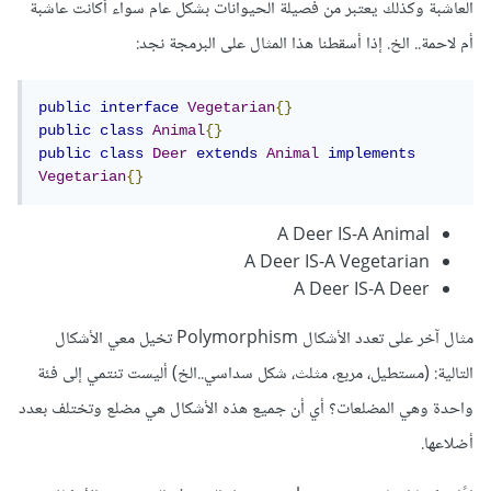
العاشبة وكذلك يعتبر من فصيلة الحيوانات بشكل عام سواء أكانت عاشبة
أم لاحمة.. الخ. إذا أسقطنا هذا المثال على البرمجة نجد:
public
interface
Vegetarian
{}
public
class
Animal
{}
public
class
Deer
extends
Animal
implements
Vegetarian
{}
A Deer IS-A Animal
A Deer IS-A Vegetarian
A Deer IS-A Deer
مثال آخر على تعدد الأشكال Polymorphism تخيل معي الأشكال
التالية: (مستطيل، مربع، مثلث، شكل سداسي..الخ) أليست تنتمي إلى فئة
واحدة وهي المضلعات؟ أي أن جميع هذه الأشكال هي مضلع وتختلف بعدد
أضلاعها.