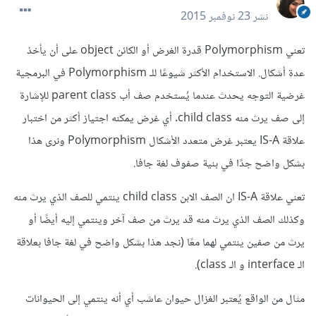
نشر
23 نوفمبر 2015
تعني Polymorphism قدرة الغرض أو الكائن object على أن يأخذ
عدة أشكال. الاستخدام الأكثر شيوعًا للـ
Polymorphism
في البرمجية
غرضية التوجه يحدث عندما يُستخدم صف أب parent class للإشارة
إلى صف يرث منه child class. أي غرض يمكنه اجتياز أكثر من اختبار
علاقة IS-A يعتبر غرض متعدد الأشكال Polymorphism ونرى هذا
بشكل واضح جدًا في بنية صفوف لغة جافا.
تعني علاقة IS-A ان الصف الابن child class ينتمي للصف الذي يرث منه
وكذلك الصف الذي يرث منه قد يرث من صف آخر وينتمي إليه أيضًا أو
يرث من صفين ينتمي لهما معًا (نجد هذا بشكل واضح في لغة جافا بعلاقة
الـ interface و الـ class).
مثال من الواقع يُعتبر الغزال حيوان عاشب أي أنه ينتمي إلى الحيوانات