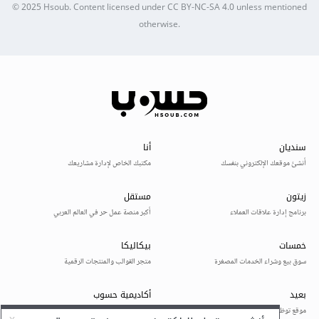
© 2025
Hsoub
.
Content licensed under
CC BY-NC-SA 4.0
unless mentioned
otherwise.