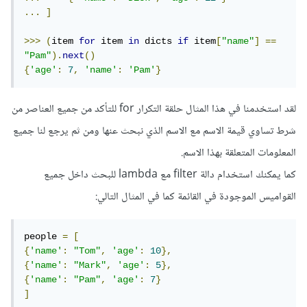
...
]
>>>
(
item 
for
 item 
in
 dicts 
if
 item
[
"name"
]
==
"Pam"
).
next
()
{
'age'
:
7
,
'name'
:
'Pam'
}
لقد استخدمنا في هذا المثال حلقة التكرار for للتأكد من جميع العناصر من
شرط تساوي قيمة الاسم مع الاسم الذي نبحث عنها ومن ثم يرجع لنا جميع
المعلومات المتعلقة بهذا الاسم.
كما يمكنك استخدام دالة filter مع lambda للبحث داخل جميع
القواميس الموجودة في القائمة كما في المثال التالي:
people 
=
[
{
'name'
:
"Tom"
,
'age'
:
10
},
{
'name'
:
"Mark"
,
'age'
:
5
},
{
'name'
:
"Pam"
,
'age'
:
7
}
]