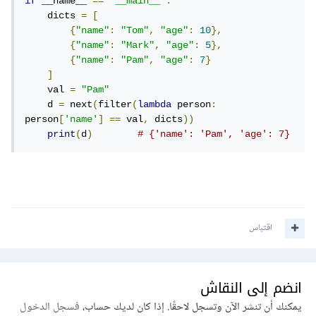
if
 __name__ 
==
'__main__'
:
    dicts 
=
[
{
"name"
:
"Tom"
,
"age"
:
10
},
{
"name"
:
"Mark"
,
"age"
:
5
},
{
"name"
:
"Pam"
,
"age"
:
7
}
]
    val 
=
"Pam"
    d 
=
 next
(
filter
(
lambda
 person
:
person
[
'name'
]
==
 val
,
 dicts
))
print
(
d
)
# {'name': 'Pam', 'age': 7}
اقتباس
انضم إلى النقاش
يمكنك أن تنشر الآن وتسجل لاحقًا. إذا كان لديك حساب،
فسجل الدخول