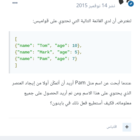
نشر
14 نوفمبر 2015
لنفترض أن لدي القائمة التالية التي تحتوي على قواميس:
[
{
"name"
:
"Tom"
,
"age"
:
10
},
{
"name"
:
"Mark"
,
"age"
:
5
},
{
"name"
:
"Pam"
,
"age"
:
7
}
]
عندما أبحث عن اسم مثل Pam أريد أن أتمكّن أولا من إيجاد العنصر
الذي يحتوي على هذا الاسم ومن ثم أريد الحصول على جميع
معلوماته، فكيف أستطيع فعل ذلك في بايثون؟
اقتباس