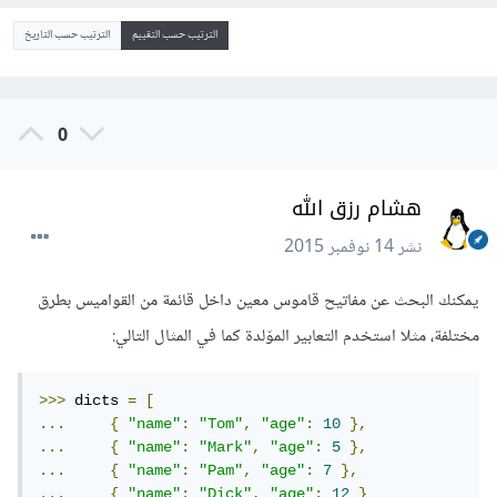
الترتيب حسب التقييم
الترتيب حسب التاريخ
0
هشام رزق الله
نشر
14 نوفمبر 2015
يمكنك البحث عن مفاتيح قاموس معين داخل قائمة من القواميس بطرق
مختلفة، مثلا استخدم التعابير الموّلدة كما في المثال التالي:
>>>
 dicts 
=
[
...
{
"name"
:
"Tom"
,
"age"
:
10
},
...
{
"name"
:
"Mark"
,
"age"
:
5
},
...
{
"name"
:
"Pam"
,
"age"
:
7
},
...
{
"name"
:
"Dick"
,
"age"
:
12
}