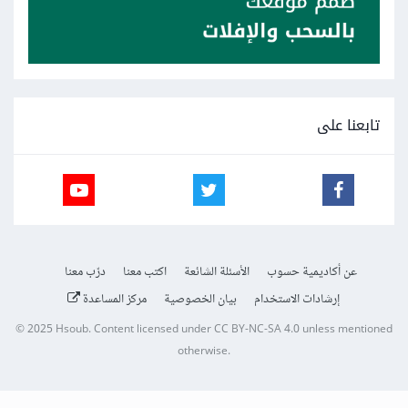
تابعنا على
عن أكاديمية حسوب
الأسئلة الشائعة
اكتب معنا
درّب معنا
إرشادات الاستخدام
بيان الخصوصية
مركز المساعدة
© 2025
Hsoub
.
Content licensed under
CC BY-NC-SA 4.0
unless mentioned
otherwise.