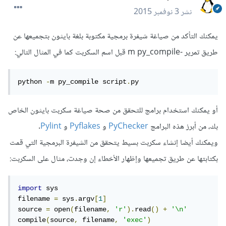
نشر
3 نوفمبر 2015
يمكنك التأكد من صياغة شيفرة برمجية مكتوبة بلغة بايثون بتجميعها عن
طريق تمرير -m py_compile قبل اسم السكربت كما في المثال التالي:
python 
-
m py_compile script
.
py
أو يمكنك استخدام برامج للتحقق من صحة صياغة سكربت بايثون الخاص
بك، من أبرز هذه البرامج
PyChecker
و
Pyflakes
و
Pylint
.
ويمكنك أيضا إنشاء سكربت بسيط يتحقق من الشيفرة البرمجية التي قمت
بكتابتها عن طريق تجميعها وإظهار الأخطاء إن وجدت، مثال على السكربت:
import
 sys

filename 
=
 sys
.
argv
[
1
]
source 
=
 open
(
filename
,
'r'
).
read
()
+
'\n'
compile
(
source
,
 filename
,
'exec'
)