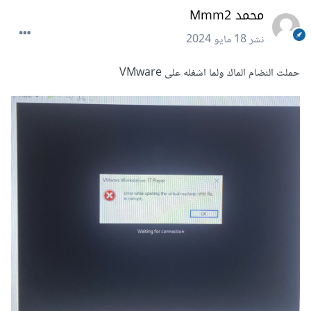
محمد Mmm2
نشر
18 مايو 2024
حملت النضام الماك ولما اشغله على VMware