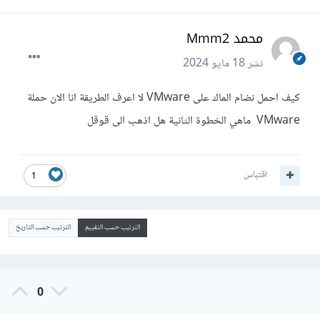
محمد Mmm2
نشر
18 مايو 2024
كيف احمل نضام الماك على VMware لا اعرف الطريقة انا الان حملة
VMware ماهي الخطوة الثانية هل اذهب الى قوقل
اقتباس
1
الترتيب حسب التقييم
الترتيب حسب التاريخ
0