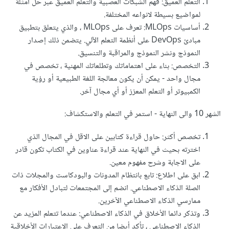
التعلم العميق: فهم الشبكات العصبية والتعلم العميق عبر حل امثلة
لمواضيع بسيطة لانواعه المختلفة.
أساسيات MLOps: تعرف على MLOps ، والذي يتعلق بتطبيق
مبادئ DevOps على أنظمة التعلم الآلي. يتضمن ذلك إصدار
النموذج ونشر النموذج والمراقبة والتنسيق.
التخصص: بناء على اهتماماتك وتطلعاتك المهنية ، تخصص في
مجال واحد - يمكن أن يكون معالجة اللغة الطبيعية أو رؤية
الكمبيوتر أو التعلم المعزز أو أي مجال آخر.
الشهر 10 والى النهاية - استمر في التعلم والاستكشاف:
تخصص أكثر: حاول قراءة كتابين على الاقل في المجال الذي
اخترته بحيث في النهاية عند قراءة عناوين في الكتاب تكون قادر
على الاجابة وشرح مفهوم معين.
ابق على اطلاع: تابع بانتظام المدونات والبودكاست والمجلات ذات
الصلة الذكاء الاصطناعي. انضم إلى المجتمعات لتبادل الأفكار مع
ممارسي الذكاء الاصطناعي الآخرين.
وتذكر دائما الأخلاق في الذكاء الاصطناعي: عندما تتعلم المزيد عن
الذكاء الاصطناعي ، تأكد أيضا من التعرف على الاعتبارات الأخلاقية