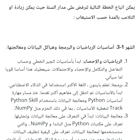
يمكن اتباع الخطة التالية لنرفض على مدار السنة حيث يمكن زيادة او
التلاعب بالمدة حسب الاستيعاب
:
الشهر 1-3: أساسيات الرياضيات والبرمجة وهياكل البيانات ومعالجتها:
الرياضيات والإحصاء:
ابدأ بأساسيات الجبر الخطي وحساب
التفاضل والتكامل والإحصاء والاحتمالات. سيعطيك هذا أساسا قويا
لما سيأتي.
برمجة: تعلم بايثون ، اللغة الأكثر استخداما في الذكاء الاصطناعي.
ابدأ بالأساسيات ثم انتقل إلى مفاهيم أكثر تقدما. خذ مسار مهارة
أساسيات Python ومعالجة البيانات باستخدام Python Skill
Track لتغطية الأساسيات ، بما في ذلك الحزم مثل NumPy.
معالجة البيانات: ابدأ في التعرف على معالجة البيانات وتحليلها.
تعرف على مكتبات Python مثل الباندا و NumPy ، والتي
ستستخدمها لمعالجة البيانات. تعرف على كيفية تنظيف البيانات
وإعدادها، وهو جزء مهم من أي مشروع الذكاء الاصطناعي أو التعلم