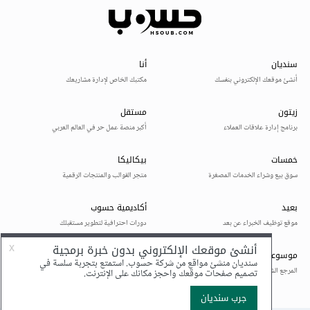
بمعرفة عن التعلم العميق وفرقه عن خوارميات التعلم الالي
وماهي اهم انواع الشبكات العصبونية.
الشهر 7-9: التخصص والموضوعات المتقدمة:
التعلم العميق: فهم الشبكات العصبية والتعلم العميق عبر حل
امثلة لمواضيع بسيطة لانواعه المختلفة.
أساسيات MLOps: تعرف على MLOps ، والذي يتعلق
بتطبيق مبادئ DevOps على أنظمة التعلم الآلي. يتضمن
ذلك إصدار النموذج ونشر النموذج والمراقبة والتنسيق.
التخصص: بناء على اهتماماتك وتطلعاتك المهنية ، تخصص
في مجال واحد - يمكن أن يكون معالجة اللغة الطبيعية أو
رؤية الكمبيوتر أو التعلم المعزز أو أي مجال آخر.
الشهر 10 والى النهاية - استمر في التعلم والاستكشاف:
تخصص أكثر: حاول قراءة كتابين على الاقل في المجال الذي
اخترته بحيث في النهاية عند قراءة عناوين في الكتاب تكون
قادر على الاجابة وشرح مفهوم معين.