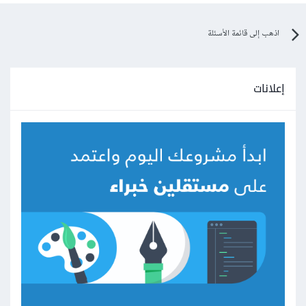
الغوص في التفاصيل للمرحلة التي تحدد المجال الذي شعرت بشغف
تجاهه.
اذهب إلى قائمة الأسئلة
يمكن اتباع الخطة التالية لنرفض على مدار السنة حيث يمكن
زيادة او التلاعب بالمدة حسب الاستيعاب
:
إعلانات
الشهر 1-3: أساسيات الرياضيات والبرمجة وهياكل البيانات
ومعالجتها:
الرياضيات والإحصاء:
ابدأ بأساسيات الجبر الخطي وحساب
التفاضل والتكامل والإحصاء والاحتمالات. سيعطيك هذا
أساسا قويا لما سيأتي.
برمجة: تعلم بايثون ، اللغة الأكثر استخداما في الذكاء
الاصطناعي. ابدأ بالأساسيات ثم انتقل إلى مفاهيم أكثر تقدما.
خذ مسار مهارة أساسيات Python ومعالجة البيانات
باستخدام Python Skill Track لتغطية الأساسيات ، بما