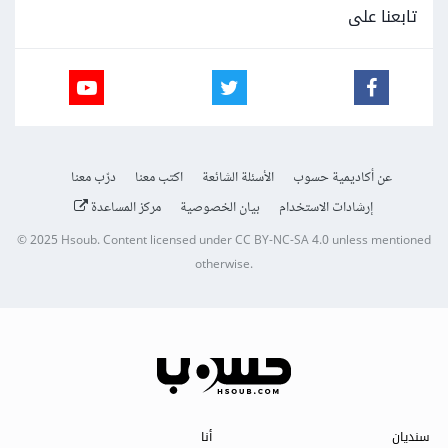
تابعنا على
عن أكاديمية حسوب
الأسئلة الشائعة
اكتب معنا
درّب معنا
إرشادات الاستخدام
بيان الخصوصية
مركز المساعدة
© 2025
Hsoub
.
Content licensed under
CC BY-NC-SA 4.0
unless mentioned
otherwise.