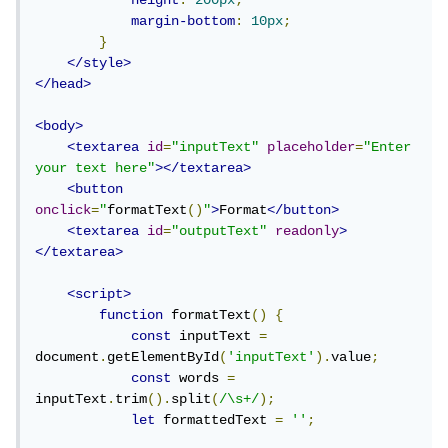
height
:
200px
;
margin-bottom
:
10px
;
}
</style>
</head>
<body>
<textarea
id
=
"inputText"
placeholder
=
"Enter 
your text here"
></textarea>
<button
onclick
=
"
formatText
()
"
>
Format
</button>
<textarea
id
=
"outputText"
readonly
>
</textarea>
<script>
function
 formatText
()
{
const
 inputText 
=
document
.
getElementById
(
'inputText'
).
value
;
const
 words 
=
inputText
.
trim
().
split
(
/\s+/
);
let
 formattedText 
=
''
;