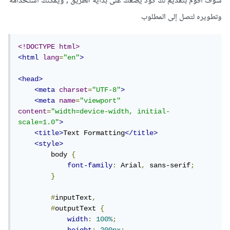
سوف أقوم بتقديم لك كود يضعك على بداية الطريق , ويمكنك استخدامه
وتطويره لتصل إلى المطلوب
<!DOCTYPE html>
<html
lang
=
"en"
>
<head>
<meta
charset
=
"UTF-8"
>
<meta
name
=
"viewport"
content
=
"width=device-width, initial-
scale=1.0"
>
<title>
Text Formatting
</title>
<style>
        body 
{
font-family
:
 Arial
,
 sans-serif
;
}
#
inputText
,
#
outputText 
{
width
:
100%
;