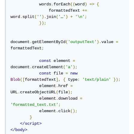
            words
.
forEach
((
word
)
=>
{
                formattedText 
+=
;
'\n'
+
)
'ـ'
(
join
).
''
(
split
.
word
});
document
.
getElementById
(
'outputText'
).
value 
=
formattedText
;
const
 element 
=
document
.
createElement
(
'a'
);
const
 file 
=
new
Blob
([
formattedText
],
{
 type
:
'text/plain'
});
            element
.
href 
=
URL
.
createObjectURL
(
file
);
            element
.
download 
=
'formatted_text.txt'
;
            element
.
click
();
}
</script>
</body>