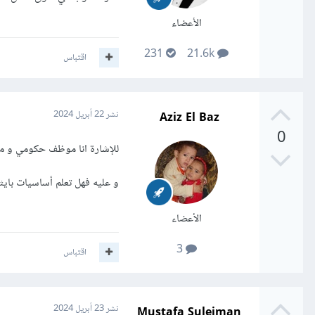
الأعضاء
231
21.6k
اقتباس
Aziz El Baz
نشر
22 أبريل 2024
0
للإشارة انا موظف حكومي و م
و عليه فهل تعلم أساسيات بايث
الأعضاء
3
اقتباس
Mustafa Suleiman
نشر
23 أبريل 2024