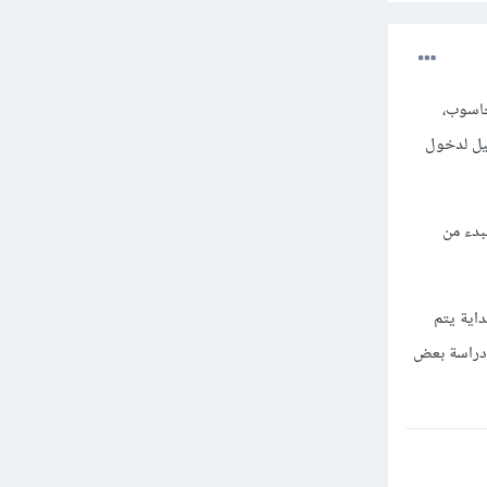
حاسوب،
يل لدخول
بدء من
اية يتم
ودراسة بعض