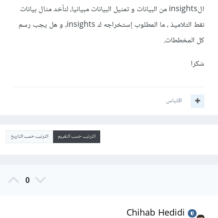
الinsights من البيانات و تمثيل البيانات مبيانيا، لنأخد مثال بيانات
نقط التلاميذ ، ما المطلوب إستخراجه ك insights، و هل يجب رسم
كل المخططات.
شكرا
اقتباس
الترتيب حسب التقييم
الترتيب حسب التاريخ
0
Chihab Hedidi