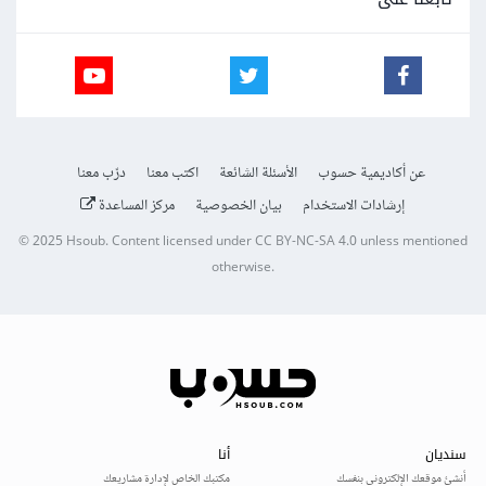
عن أكاديمية حسوب
الأسئلة الشائعة
اكتب معنا
درّب معنا
إرشادات الاستخدام
بيان الخصوصية
مركز المساعدة
© 2025
Hsoub
.
Content licensed under
CC BY-NC-SA 4.0
unless mentioned
otherwise.