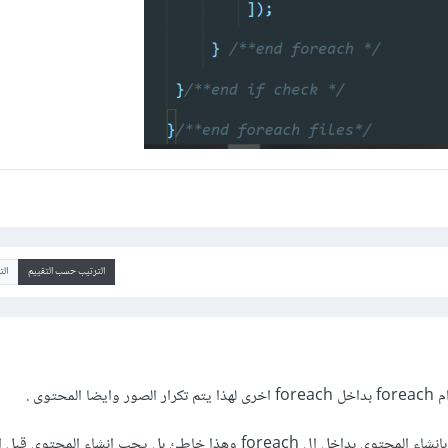
الترتيب حسب التقييم
ال
محتوى .
f وهذا خاطئ بل يجب انشاء المحتوى قبل ال forech .