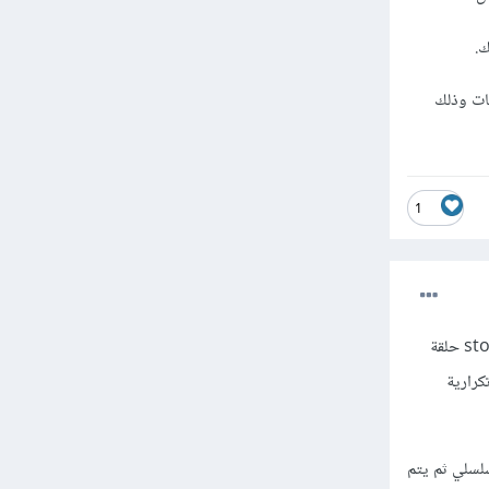
ات وذلك
1
فكر بالأمر بشكل منطقي ستجد أن الخلل في استخدام حلقة تكرارية داخل حلقة تكرارية، حيث تتضمن الدالة store حلقة
يحتوي على حلقة تكرارية
لسلي ثم يتم