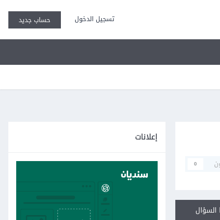
تسجيل الدخول
حساب جديد
إعلانات
ن
0
السؤال