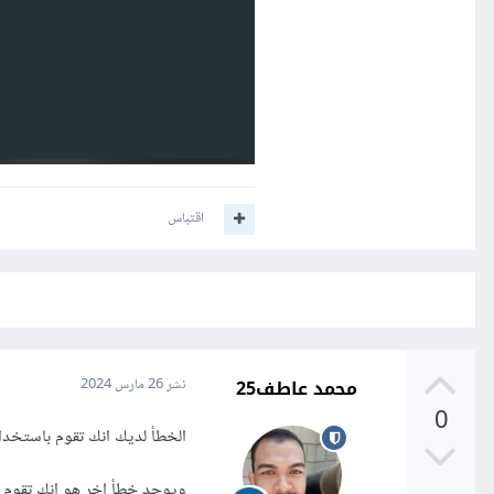
اقتباس
محمد عاطف25
نشر
26 مارس 2024
0
الخطأ لديك انك تقوم باستخدام foreach بداخل foreach اخرى لهذا يتم تكرار الصور وايضا ال
ويوجد خطأ اخر هو انك تقوم بانشاء المحتوى بداخل ال oreach