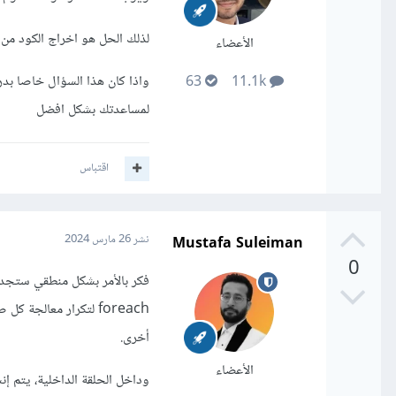
لذلك الحل هو اخراج الكود من اول جزء if($check) خارج ال foreach الاولى وهذ
الأعضاء
واذا كان هذا السؤال خاصا بد
63
11.1k
لمساعدتك بشكل افضل
اقتباس
Mustafa Suleiman
نشر
26 مارس 2024
0
أخرى.
الأعضاء
وداخل الحلقة الداخلية، يتم 