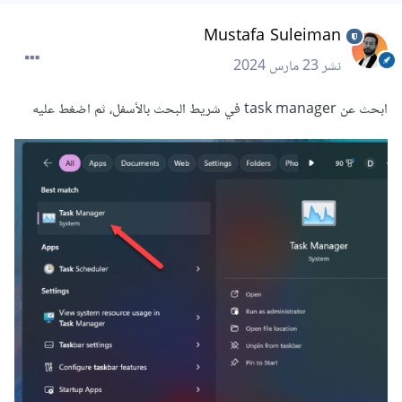
Mustafa Suleiman
نشر
23 مارس 2024
ابحث عن task manager في شريط البحث بالأسفل، ثم اضغط عليه