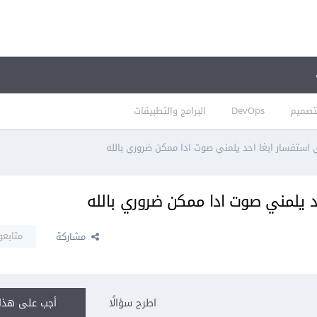
تصميم
DevOps
البرامج والتطبيقات
 استفسار ابغا احد يلمني صوت ادا ممكن ضروري بالله
د يلمني صوت ادا ممكن ضروري بالله
متابعو
مشاركة
اطرح سؤالًا
أجب على هذا 