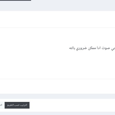
مني صوت ادا ممكن ضروري بالله
الترتيب حسب التقييم
ال