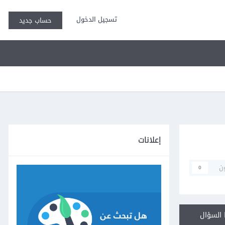
تسجيل الدخول
حساب جديد
إعلانات
ن
0
السؤال