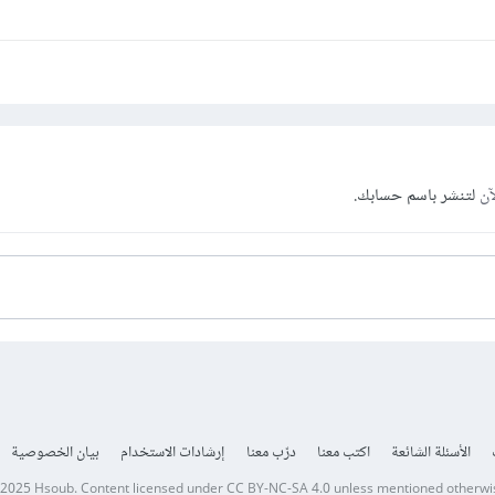
آن
لتنشر باسم حسابك.
الأسئلة الشائعة
اكتب معنا
درّب معنا
إرشادات الاستخدام
بيان الخصوصية
 2025
Hsoub
.
Content licensed under
CC BY-NC-SA 4.0
unless mentioned otherwi