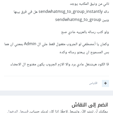
تاني من وثيق المكتبه يوجد
داله sendwhatmsg_to_group_instantly هل في فرق بينها
وبين sendwhatmsg_to_group
ولو كتب رساله بالعربيه عادي صح
وكمان يا أ.مصطفي لو الجروب مقفول فقط علي ال Admin بمعني ان هما
بس المسموح ان يبعتو رساله وكده
فا الكود هيشتغل عادي برد والا الازم الجروب يكون مفتوح ال الاعضاء
اقتباس
انضم إلى النقاش
يمكنك أن تنشر الآن وتسجل لاحقًا. إذا كان لديك حساب،
فسجل الدخول