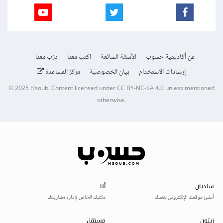
عن أكاديمية حسوب
الأسئلة الشائعة
اكتب معنا
درّب معنا
إرشادات الاستخدام
بيان الخصوصية
مركز المساعدة
© 2025
Hsoub
.
Content licensed under
CC BY-NC-SA 4.0
unless mentioned
otherwise.