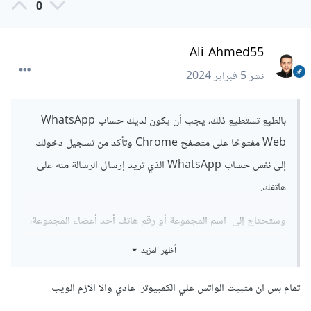
0
Ali Ahmed55
نشر
5 فبراير 2024
بالطبع تستطيع ذلك، يجب أن يكون لديك حساب WhatsApp
Web مفتوحًا على متصفح Chrome وتأكد من تسجيل دخولك
إلى نفس حساب WhatsApp الذي تريد إرسال الرسالة منه على
هاتفك.
وستحتاج إلى اسم المجموعة أو رقم هاتف أحد أعضاء المجموعة،
ثم استخدم الدالة sendwhatmsg_to_group لإرسال الرسالة
أظهر المزيد
إلى المجموعة.
تمام بس ان مثبيت الواتس علي الكمبيوتر عادي والا الازم الويب