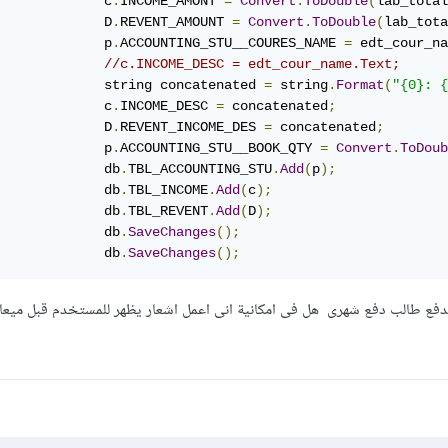
             c
.
INCOME_AMONT 
=
Convert
.
ToDouble
(
lab_total
             D
.
REVENT_AMOUNT 
=
Convert
.
ToDouble
(
lab_tota
             p
.
ACCOUNTING_STU__COURES_NAME 
=
 edt_cour_na
//c.INCOME_DESC = edt_cour_name.Text;
             string concatenated 
=
 string
.
Format
(
"{0}: {
             c
.
INCOME_DESC 
=
 concatenated
;
             D
.
REVENT_INCOME_DES 
=
 concatenated
;
             p
.
ACCOUNTING_STU__BOOK_QTY 
=
Convert
.
ToDoub
             db
.
TBL_ACCOUNTING_STU
.
Add
(
p
);
             db
.
TBL_INCOME
.
Add
(
c
);
             db
.
TBL_REVENT
.
Add
(
D
);
             db
.
SaveChanges
();
             db
.
SaveChanges
();
دفع طالب دفع شهرى هل فى امكانية انى اعمل اشعار يظهر للمستخدم قبل ميعاد