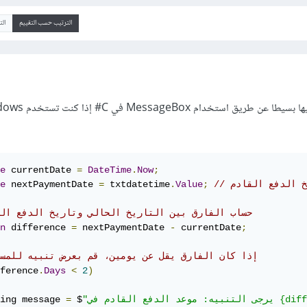
الترتيب حسب التقييم
ال
أعتقد أنه يمكنك استخدام تنبيها بسيطا عن طريق ا
e
 currentDate 
=
DateTime
.
Now
;
يخ الدفع القادم
;
Value
.
 txtdatetime
=
 nextPaymentDate 
e
// حساب الفارق بين التاريخ الحالي وتاريخ الدفع ال
n
 difference 
=
 nextPaymentDate 
-
 currentDate
;
// إذا كان الفارق يقل عن يومين، قم بعرض تنبيه للمس
ference
.
Days
<
2
)
ing message 
=
 $