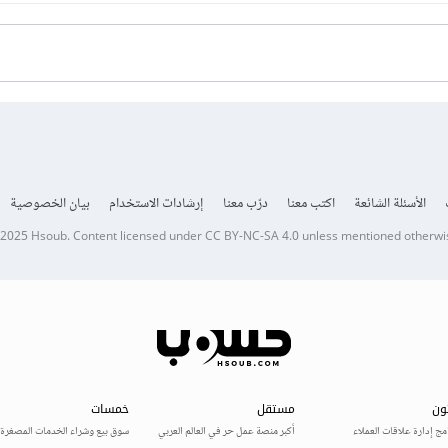
الأسئلة الشائعة
اكتب معنا
درّب معنا
إرشادات الاستخدام
بيان الخصوصية
 2025
Hsoub
.
Content licensed under
CC BY-NC-SA 4.0
unless mentioned otherwi