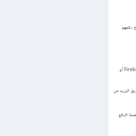
خ دفعهم
يتوفر العديد من الخدمات الخارجية التي تقدم إشعارات للمستخدمين، مثل Firebase Cloud Messaging أو
، أو عن طريق البريد من
فحة الدفع