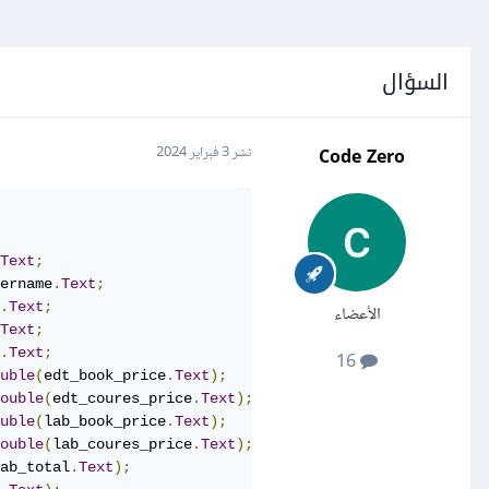
السؤال
Code Zero
نشر
3 فبراير 2024
Text
;
ername
.
Text
;
.
Text
;
الأعضاء
Text
;
.
Text
;
16
uble
(
edt_book_price
.
Text
);
ouble
(
edt_coures_price
.
Text
);
uble
(
lab_book_price
.
Text
);
ouble
(
lab_coures_price
.
Text
);
ab_total
.
Text
);