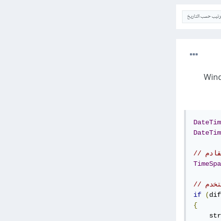
ترتيب حسب التاريخ
ستخدام MessageBox في C# إذا كنت تستخدم Windows
DateTim
DateTim
قادم
TimeSpa
تخدم
if
(
dif
{
    str