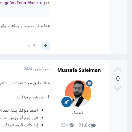
sageBoxIcon
.
Warning
);
هذا مثال بسيط و يمكنك راجعة
اقتباس
Mustafa Suleiman
نشر
3 فبراير 2024
0
هناك طرق مختلفة لتنفيذ ذلك، م
1- استخدام مؤقت:
أضف مؤقتًا يبدأ العد ال
الأعضاء
قبل يوم أو يومين من تار
إذا كانت قيمة المؤقت أقل من أو تساو
231
21.6k