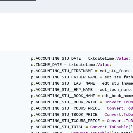
             p
.
ACCOUNTING_STU_DATE 
=
 txtdatetime
.
Value
;
             c
.
INCOME_DATE 
=
 txtdatetime
.
Value
;
             p
.
ACCOUNTING_STU_FIRSTNAME 
=
 edt_stu_fname
.
             p
.
ACCOUNTING_STU_FATHER_NAME 
=
 edt_stu_fath
             p
.
ACCOUNTING_STU__LAST_NAME 
=
 edt_stu_lname
             p
.
ACCOUNTING_STU__EMP_NAME 
=
 edt_tech_name
.
             p
.
ACCOUNTING_STU__BOOK_NAME 
=
 edt_book_name
             p
.
ACCOUNTING_STU__BOOK_PRICE 
=
Convert
.
ToDo
             p
.
ACCOUNTING_STU__COURS_PRICE 
=
Convert
.
ToD
             p
.
ACCOUNTING_STU_TBOOK_PRICE 
=
Convert
.
ToDo
             p
.
ACCOUNTING_STU_TCOURS_PRICE 
=
Convert
.
ToD
             p
.
ACCOUNTING_STU_TOTAL 
=
Convert
.
ToDouble
(
l