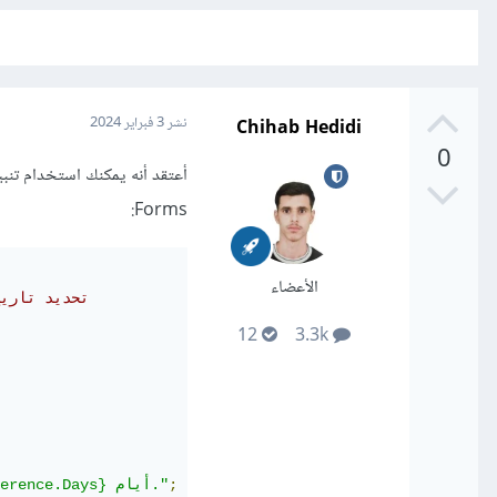
Chihab Hedidi
نشر
3 فبراير 2024
0
Forms:
الأعضاء
// تحديد تار
12
3.3k
;
"يرجى التنبيه: موعد الدفع القادم في {difference.Days} أيام."