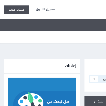
تسجيل الدخول
حساب جديد
إعلانات
ن
1
السؤال