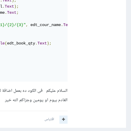
.
Text
);
l
.
Text
);
me
.
Text
;
1}/{2}/{3}"
,
 edt_cour_name
.
Text
,
 edt_stu_fname
.
Text
,
 edt
le
(
edt_book_qty
.
Text
);
السلام عليكم فى الكود ده بعمل اضافة ل
القادم بيوم او يومين وجزاكم الله خير
اقتباس