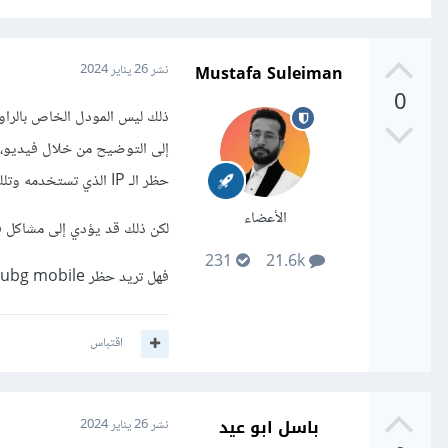
Mustafa Suleiman
نشر
26 يناير 2024
0
حظر الـ IP الذي تستخدمه وتلك هي الطريقة الأفضل.
الأعضاء
لكن ذلك قد يؤدي إلى مشاكل ف
231
21.6k
فهل تريد حظر pubg mobile أم pubg pc؟
اقتباس
باسل ابو عيد
نشر
26 يناير 2024