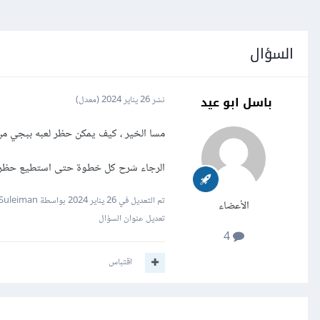
السؤال
باسل ابو عيد
نشر
26 يناير 2024
(معدل)
مسا الخير ، كيف يمكن حظر لعبه ببجي من راوتر من نوع Adsl2+3000
الرجاء شرح كل خطوة حتى استطيع حظر
تم التعديل في
26 يناير 2024
بواسطة Mustafa Suleiman
الأعضاء
تعديل عنوان السؤال
4
اقتباس