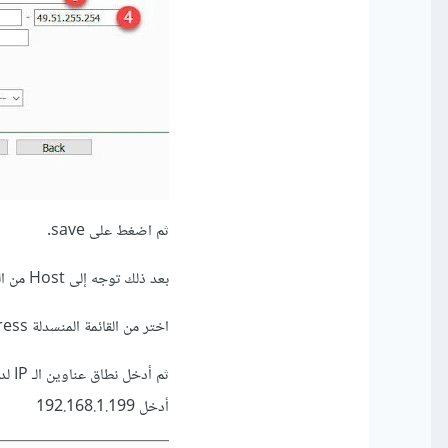
ثم اضغط على save.
بعد ذلك توجه إلى Host من القائمة الجانبية وهو الخيار أعلى target الذي اخترناه منذ قليل.
اختر من القائمة المنسدلة ip address، في الخانة الثانية اكتب أي اسم وليكن pubg.
أدخل 192.168.1.199