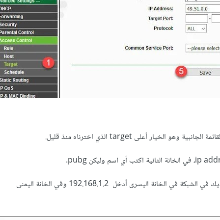
ثم أدخل نطاق عناوين الـ IP لديك في الشبكة في الخانة اليسرى أدخل 192.168.1.2 وفي الخانة اليمنى