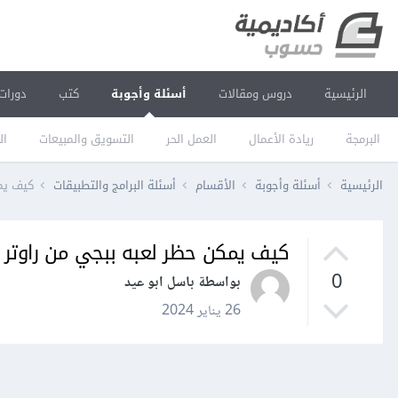
الرئيسية
دروس ومقالات
أسئلة وأجوبة
كتب
دورات
البرمجة
ريادة الأعمال
العمل الحر
التسويق والمبيعات
ال
الرئيسية
أسئلة وأجوبة
الأقسام
أسئلة البرامج والتطبيقات
كيف يمكن حظر
كيف يمكن حظر لعبه ببجي من راوتر من نوع  router N Adsl2+3000
0
بواسطة باسل ابو عيد
26 يناير 2024