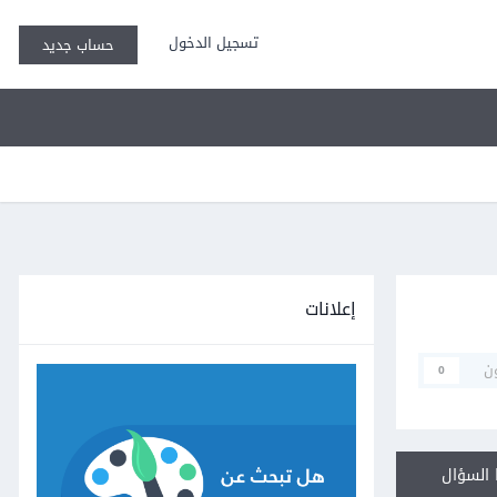
تسجيل الدخول
حساب جديد
إعلانات
ن
0
السؤال