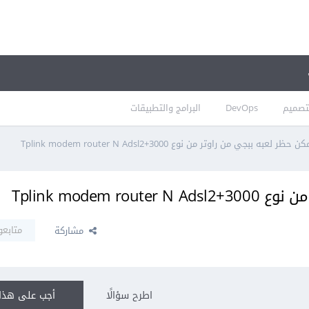
تصميم
DevOps
البرامج والتطبيقات
 لعبه ببجي من راوتر من نوع Tplink modem router N Adsl2+3000
Tplink modem
متابعو
مشاركة
اطرح سؤالًا
أجب على هذا 