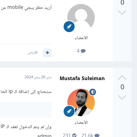
0
أريد حظر ببجي mobile عن الهواتف المتصلة بالراوتر من نوع TD-W8961N
الأعضاء
4
اقتباس
Mustafa Suleiman
نشر
26 يناير 2024
0
ستحتاج إلى إضافة الـ ip الخاص باللعبة إلى Access target entry، عامًة توجه إلى صفحة الراوتر من خلال:
الأعضاء
231
21.6k
admin