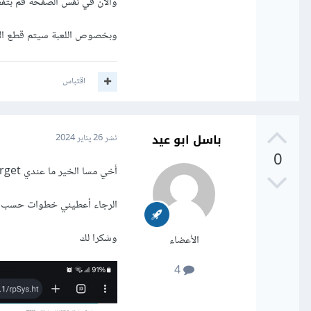
والآن في نفس الصفحة قم بتفعيل خيار Enable Access Control و اختيار Allow ف
وبخصوص اللعبة سيتم قطع الإت
اقتباس
باسل ابو عيد
نشر
26 يناير 2024
0
أخي مسا الخير ما عندي target هي الخيارات المطروحه
الرجاء أعطيني خطوات حسب م
وشكرا لك
الأعضاء
4