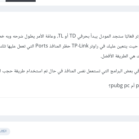
ذلك ليس المودل الخاص بالراوتر فغالبًا ستجد المودل يبدأ بحرفي TD أو TL، وعامًة ال
إلى التوضيح من خلال فيديو، حيث يتعين عليك في راوتر TP-Link حظر المنافذ rts
ي بعض البرامج التي تستعمل نفس المنافذ في حال تم استخدام طريقة حجب الم
الكات