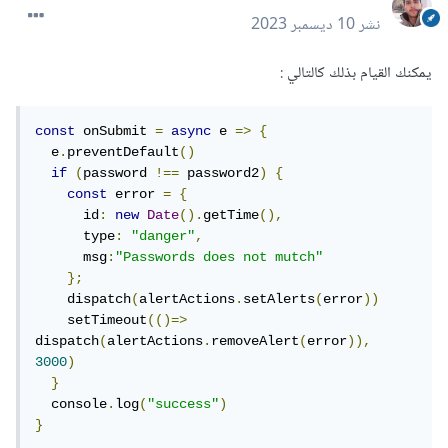
نشر
10 ديسمبر 2023
يمكنك القيام بذلك كالتالي
:
const
 onSubmit 
=
async
 e 
=>
{
  e
.
preventDefault
()
if
(
password 
!==
 password2
)
{
const
 error 
=
{
      id
:
new
Date
().
getTime
(),
      type
:
"danger"
,
      msg
:
"Passwords does not mutch"
};
    dispatch
(
alertActions
.
setAlerts
(
error
))
    setTimeout
(()=>
dispatch
(
alertActions
.
removeAlert
(
error
)),
3000
)
}
  console
.
log
(
"success"
)
}