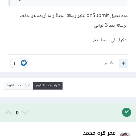
عند تفعيل onSubmit تظهر رسالة الخطأ و ما أريده هو حذف
الرسالة بعد 3 ثواني
شكرا على المساعدة.
اقتباس
1
الترتيب حسب التقييم
الترتيب حسب التاريخ
0
عمر قره محمد