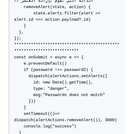
// الدالة التي تقوم بإزالة العنصر

    removeAlert(state, action) {

        state.alerts.filter(alert => 
alert.id === action.payload?.id)

    }

  },

});

********************************************
***************************

const onSubmit = async e => {

    e.preventDefault()

    if (password !== password2) {

      dispatch(alertActions.setAlerts({

        id: new Date().getTime(),

        type: "danger",

        msg:"Passwords does not mutch"

      }))

    }

    setTimeout(()=> 
dispatch(alertActions.removeAlert()), 3000)

    console.log("success")

  }