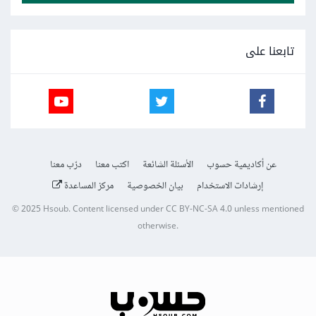
تابعنا على
عن أكاديمية حسوب
الأسئلة الشائعة
اكتب معنا
درّب معنا
إرشادات الاستخدام
بيان الخصوصية
مركز المساعدة
© 2025
Hsoub
.
Content licensed under
CC BY-NC-SA 4.0
unless mentioned
otherwise.