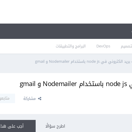
تصميم
DevOps
البرامج والتطبيقات
node js باستخدام Nodemailer و gmail
gma
متابعو
مشاركة
اطرح سؤالًا
أجب على هذا 