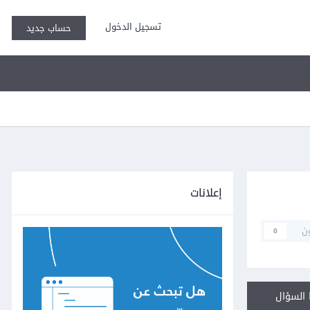
تسجيل الدخول
حساب جديد
إعلانات
ن
0
السؤال