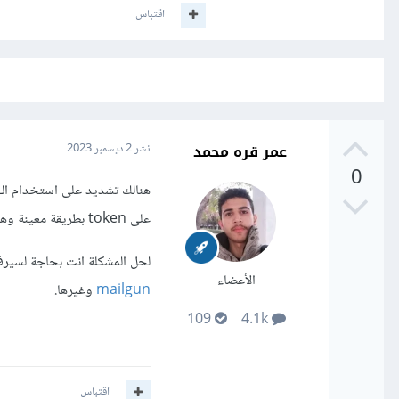
اقتباس
عمر قره محمد
نشر
2 ديسمبر 2023
0
على token بطريقة معينة وهي قابلة للاستخدام لفترة محدودة فقط.
لحل المشكلة انت بحاجة لسيرفر smtp وستحل المشكلة بالكامل، وهنالك خوادم smtp مجانية من اجل فترة التج
الأعضاء
mailgun
وغيرها.
109
4.1k
اقتباس