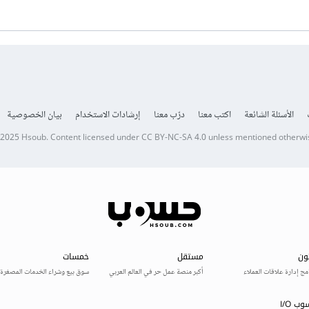
الأسئلة الشائعة
اكتب معنا
درّب معنا
إرشادات الاستخدام
بيان الخصوصية
 2025
Hsoub
.
Content licensed under
CC BY-NC-SA 4.0
unless mentioned otherwi