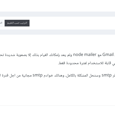
الترتيب حسب التقييم
ال
هنالك تشديد على استخدام الـ Gmail مع node mailer ولم يعد بإمكانك القيام بذلك إلا بصعو
ريب مثل