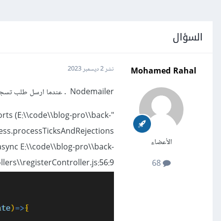
السؤال
Mohamed Rahal
نشر
2 ديسمبر 2023
Nodemailer . عندما ارسل طلب تسجيل الدخول يظهر خطأ
orts (E:\\code\\blog-pro\\back-
ocess.processTicksAndRejections
الأعضاء
async E:\\code\\blog-pro\\back-
lers\\registerController.js:56:9"
68