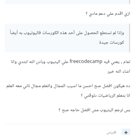
فهي من جامعات مرموقة
ازي اقدم علي دعم مادي ؟
وإذا لم تستطع الحصول على أحد هذه الكورسات فاليوتيوب به أيضاً
كورسات جيدة
وإذا لم تستطع الحصول على أحد هذه الكورسات فاليوتيوب به أيضاً
كورسات جيدة
تمام , يعني فيه freecodecamp علي اليتيوب وبادن الله ابتدي وانا
اشاء الله خير
ده هيكون افضل صح احسن ما اسيب المجال واتعلم مجال تاني معه العلم
انا بتعلم الرياضيات دلوقتي ؟
بس ترجم اليتيوب مش افضل حاجه صح ؟
اقتباس