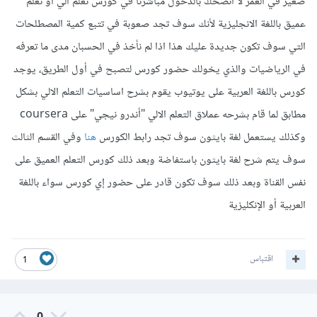
صغير في العمر لا أنصحك بالدخول مباشرتا في كورس تعلم الي أو تعلم
عميق باللغة الانجليزية لأنك سوف تجد صعوبة في تتبع كمية المصطلحات
التي سوف تكون جديدة عليك هذا اذا لم نأخذ في الحسبان مدى ما تعرفه
في الرياضيات والذي يخولك حضور كورس لتصبح في أول الطريق، يوجد
كورس باللغة العربية على يوتيوب يقوم بشرح اساسيات التعلم الالي بشكل
مطابق لما قام بشرحه عملاق التعلم الالي "أندرو نيجي" على coursera
وكذلك يستعمل لغة بايثون سوف تجد رابط الكورس
هنا
وفي القسم الثالث
سوف يتم شرح لغة بايثون باستفاضة وبعد ذلك كورس التعلم العميق على
نفس القناة وبعد ذلك سوف تكون قادر على حضور إي كورس سواء باللغة
العربية أو الإنكليزية
اقتباس
1