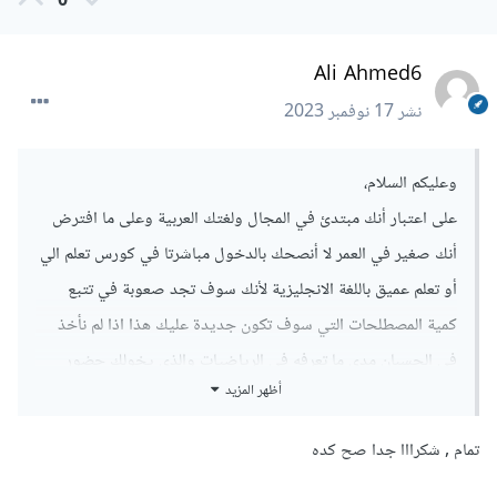
0
Ali Ahmed6
نشر
17 نوفمبر 2023
وعليكم السلام،
على اعتبار أنك مبتدئ في المجال ولغتك العربية وعلى ما افترض
أنك صغير في العمر لا أنصحك بالدخول مباشرتا في كورس تعلم الي
أو تعلم عميق باللغة الانجليزية لأنك سوف تجد صعوبة في تتبع
كمية المصطلحات التي سوف تكون جديدة عليك هذا اذا لم نأخذ
في الحسبان مدى ما تعرفه في الرياضيات والذي يخولك حضور
أظهر المزيد
كورس لتصبح في أول الطريق، يوجد كورس باللغة العربية على
يوتيوب يقوم بشرح اساسيات التعلم الالي بشكل مطابق لما قام
تمام , شكرااا جدا صح كده
بشرحه عملاق التعلم الالي "أندرو نيجي" على coursera وكذلك