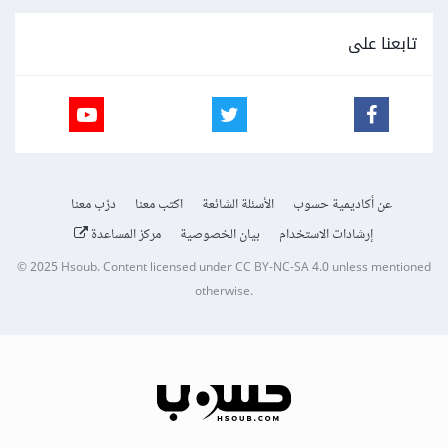
تابعنا على
عن أكاديمية حسوب
الأسئلة الشائعة
اكتب معنا
درّب معنا
إرشادات الاستخدام
بيان الخصوصية
مركز المساعدة
© 2025
Hsoub
.
Content licensed under
CC BY-NC-SA 4.0
unless mentioned
otherwise.