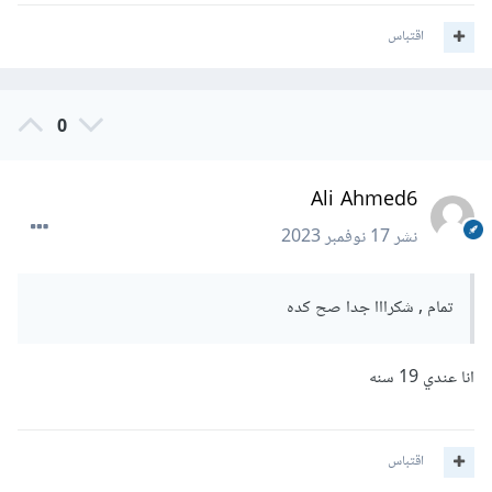
يستعمل لغة بايثون سوف تجد رابط الكورس
هنا
وفي القسم الثالث
اقتباس
سوف يتم شرح لغة بايثون باستفاضة وبعد ذلك كورس التعلم
العميق على نفس القناة وبعد ذلك سوف تكون قادر على حضور إي
كورس سواء باللغة العربية أو الإنكليزية
0
Ali Ahmed6
نشر
17 نوفمبر 2023
تمام , شكرااا جدا صح كده
انا عندي 19 سنه
اقتباس