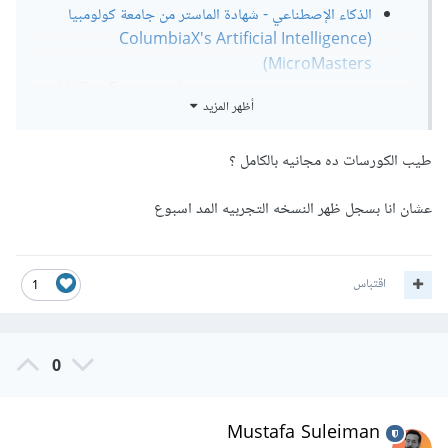
الذكاء الإصطناعي - شهادة الماستر من جامعة كولومبيا
(ColumbiaX's Artificial Intelligence
MicroMasters)
كورس الذكاء الاصطناعي للجميع (AI For Everyone)
أظهر المزيد
شهادة الذكاء الإصطناعي من جامعة ستانفورد (Machine
Learning AI Certification)
طيب الكورسات ده مجانيه بالكامل ؟
وأفضل كورس في القائمة هو الأخير (Machine Learning AI
عشان انا بسجل ظهر النسخه التجربيه المد اسبوع
Certification).
وستجد شرح مفصل أكثر هنا بخصوص الذكاء الاصطناعي ومصادر
اقتباس
1
لتعلم الرياضيات:
0
Mustafa Suleiman