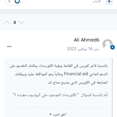
اقتباس
1
0
Ali Ahmed6
نشر
16 نوفمبر 2023
بالنسبة لآخر كورس في القائمة وبقية الكورسات يمكنك التقديم على
الدعم المادي Financial aid وغالباً يتم الموافقة عليه ويمكنك
المتابعة في الكورس الذي يصبح متاح لك
أما بالنسبة للسؤال " الكورسات الموجود علي اليوتيوب مفيده ؟"
ربما يوجد كورسات جيده ولكن بالنسبه للكورسات المقترحة من قبل
أظهر المزيد
مصطفى في التعليق السابق فهي ممتازة مقارنة بالنسبة لليوتيوب