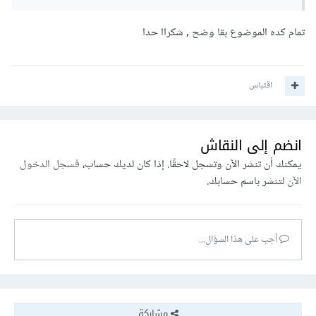
أو خليجية، فستجد بالتأكيد وظيفة خاصة بتعلم الآلة والذكاء
الاصطناعي، لذلك عليك تحديد وجهتك منعًا للتخبط وضياع
تمام كده الموضوع بقا وضح , شكراا حدا
مجهودك، ولا يوجد مجال ليس عليه طلب، طالما أنك تفضل ذلك
المجال وتنوي بذل مجهود لتعلمه ولديك الوقت لذلك فلا مشكلة، ولا
اقتباس
تستمع لأي شخص يخبرك أنه يوجد مجال آخر عليه طلب أكثر أو
ستحصل به على وظيفة بشكل أسرع.
انضم إلى النقاش
لكن مجال تعلم الآلة سيحتاج منك إلى لغة إنجليزية جيدة بحيث
يمكنك أن تنشر الآن وتسجل لاحقًا. إذا كان لديك حساب،
فسجل الدخول
تستطيع القراءة والاستماع في البداية للتعلم من المصادر الأجنبية،
الآن
لتنشر باسم حسابك.
ثم بعد ذلك تعلم التحدث بشكل جيد في حال أنك تنوي العمل مع
شركات أجنبية عن بعد.
أجب على هذا السؤال...
مشاركة