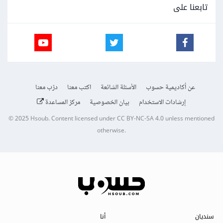
تابعنا على
عن أكاديمية حسوب
الأسئلة الشائعة
اكتب معنا
درّب معنا
إرشادات الاستخدام
بيان الخصوصية
مركز المساعدة
© 2025
Hsoub
.
Content licensed under
CC BY-NC-SA 4.0
unless mentioned
otherwise.