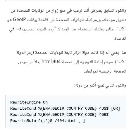
والكود السابق يفترض أنك ترغب في منع زوار من الولايات المتحدة من
دخول موقعك، ورمز البلد للولايات المتحدة في قاعدة بيانات GeoIP هو
"US". لذلك، يمكنك استخدام هذا الرمز كـ "كود_الدولة_المستهدفة" في
القاعدة.
هذا يعني أنه إذا كانت دولة الزائر تابعة للولايات المتحدة (رمز الدولة
"US")، سيتم إعادة التوجيه إلى صفحة 404.html بدلاً من عرض
الصفحة الرئيسية لموقعك.
والكود التالي لمنع أكثر من دولة:
RewriteEngine On

RewriteCond %{ENV:GEOIP_COUNTRY_CODE} ^US$ [OR]

RewriteCond %{ENV:GEOIP_COUNTRY_CODE} ^GB$

RewriteRule ^(.*)$ /404.html [L]