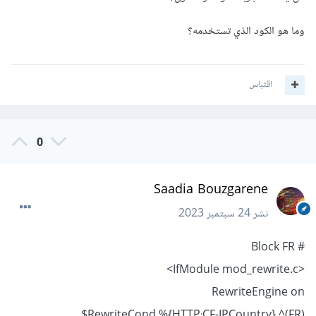
وما هو الكود الذي تستخدمه؟
اقتباس
0
Saadia Bouzgarene
نشر
24 سبتمبر 2023
# Block FR
<IfModule mod_rewrite.c>
RewriteEngine on
RewriteCond %{HTTP:CF-IPCountry} ^(FR)$