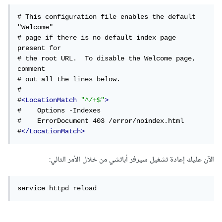
# This configuration file enables the default 
"Welcome"

# page if there is no default index page 
present for

# the root URL.  To disable the Welcome page, 
comment

# out all the lines below.

#

#
<LocationMatch
"^/+$"
>
#    Options -Indexes

#    ErrorDocument 403 /error/noindex.html

#
</LocationMatch>
الآن عليك إعادة تشغيل سيرفر أباتشي من خلال الأمر التالي:
service httpd reload