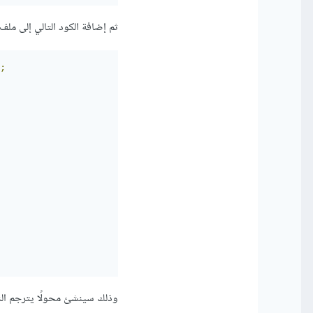
ثم إضافة الكود التالي إلى ملف webpack.config.js
;
وذلك سينشئ محولًا يترجم ال