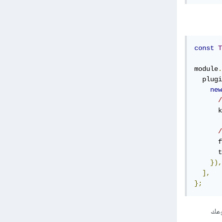
const
T
module
.
  plugi
new
/
      k
/
      f
      t
}),
],
};
وعك