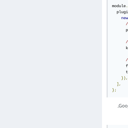
module
.
  plugi
new
/
      p
/
      k
/
      f
      t
}),
],
};
،