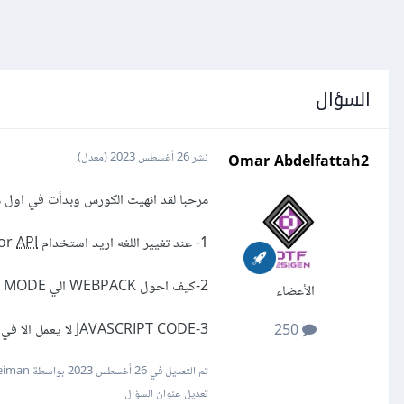
السؤال
Omar Abdelfattah2
نشر
26 أغسطس 2023
(معدل)
مرحبا لقد انهيت الكورس وبدأت في اول 
1- عند تغيير اللغه اريد استخدام direct google translator
API
2-كيف احول WEBPACK الي PRODUCTION MODE
الأعضاء
3-JAVASCRIPT CODE لا يعمل الا في INDEX.HTMLولا يطبق علي باقي الصفحات مع انه مضمن ولا اعلم ما السبب
250
تم التعديل في
26 أغسطس 2023
بواسطة Mustafa Suleiman
تعديل عنوان السؤال