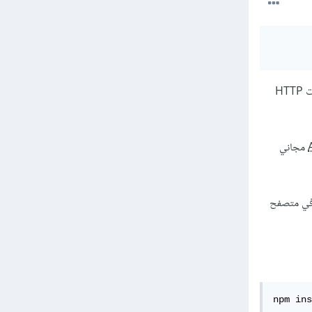
يتطلب استدعاءات HTTP
مجاني
لتحكم في متصفح
npm ins