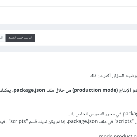
الترتيب حسب التقييم
ال
توضيح السؤال أكثر من ذلك
ولتحويل Webpack إلى وضع الإنتاج (production mode)
ابحث عن القسم المسمى "scripts" في ملف package.json.