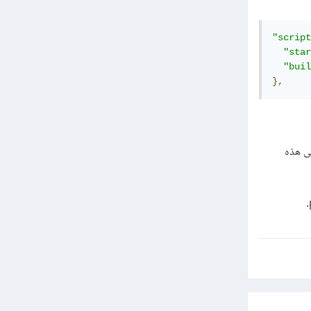
"script
"star
"buil
},
حات إلى هذه