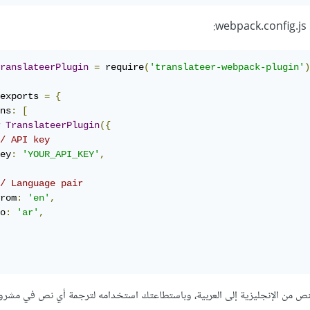
:
ranslateerPlugin
=
 require
(
'translateer-webpack-plugin'
)
exports 
=
{
ns
:
[
TranslateerPlugin
({
/ API key
ey
:
'YOUR_API_KEY'
,
/ Language pair
rom
:
'en'
,
o
:
'ar'
,
نص من الإنجليزية إلى العربية، وباستطاعتك استخدامه لترجمة أي نص في مشر