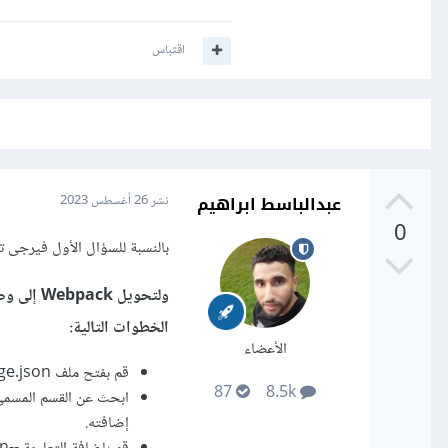
اقتباس
عبدالباسط ابراهيم
نشر
26 أغسطس 2023
0
بالنسبة للسؤال الأول فيرجى 
الخطوات التالية:
الأعضاء
قم بفتح ملف package.json في محرر النصوص الخاص بك.
87
8.5k
إضافته.