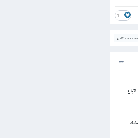
1
ترتيب حسب التاريخ
 من خلال ملف package.json، يمكنك اتباع
 إذا لم يكن لديك قسم "scripts" ، فيمكنك