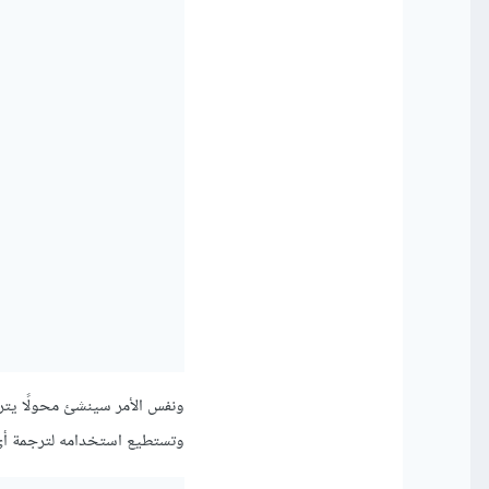
ونفس الأمر سينشئ محولًا يترجم النص من
وتستطيع استخدامه لترجمة أي