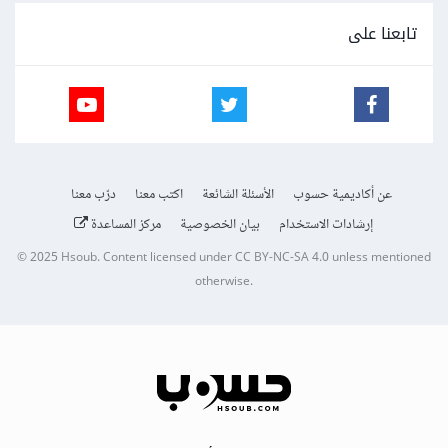
تابعنا على
عن أكاديمية حسوب
الأسئلة الشائعة
اكتب معنا
درّب معنا
إرشادات الاستخدام
بيان الخصوصية
مركز المساعدة
© 2025
Hsoub
.
Content licensed under
CC BY-NC-SA 4.0
unless mentioned
otherwise.