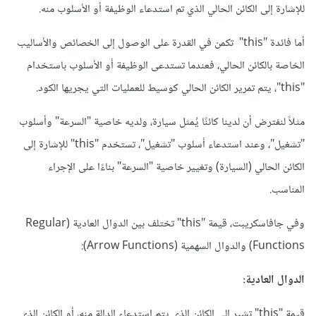
للإشارة إلى الكائن الحالي الذي تم استدعاء الوظيفة أو الأسلوب منه.
أما فائدة "this" تكمن في القدرة على الوصول إلى الخصائص والأساليب
الخاصة بالكائن الحالي، فعندما تستدعى الوظيفة أو الأسلوب باستخدام
"this"، يتم تمرير الكائن الحالي كوسيط للعمليات التي يجريها الكود.
مثلاً لنفترض أن لدينا كائنًا يُمثل سيارة، ولديه خاصية "السرعة" وأسلوب
"تشغيل"، وعند استدعاء أسلوب "تشغيل"، تستخدم "this" للإشارة إلى
الكائن الحالي (السيارة) وتغيير خاصية "السرعة" بناءًا على الإجراء
المناسب.
وفي جافاسكريبت، قيمة "this" تختلف بين الدوال العادية (Regular
Functions) والدوال السهمية (Arrow Functions):
الدوال العادية:
قيمة "this" تشير إلى الكائن الذي يتم استدعاء الدالة منه، أو الكائن الذي