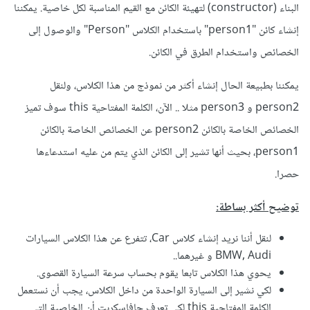
البناء (constructor) لتهيئة الكائن مع القيم المناسبة لكل خاصية. يمكننا
إنشاء كائن "person1" باستخدام الكلاس "Person" والوصول إلى
الخصائص واستخدام الطرق في الكائن.
يمكننا بطبيعة الحال إنشاء أكثر من نموذج من هذا الكلاس، ولنقل
person2 و person3 مثلا .. الآن، الكلمة المفتاحية this سوف تميز
الخصائص الخاصة بالكائن person2 عن الخصائص الخاصة بالكائن
person1، بحيث أنها تشير إلى الكائن الذي يتم من عليه استدعاءها
حصرا.
توضيح أكثر بساطة:
لنقل أننا نريد إنشاء كلاس Car، تتفرع عن هذا الكلاس السيارات
BMW, Audi و غيرهما..
يحوي هذا الكلاس تابعا يقوم بحساب سرعة السيارة القصوى.
لكي نشير إلى السيارة الواحدة من داخل الكلاس، يجب أن نستعمل
الكلمة المفتاحية this لكي تعرف جافاسكربت أن الخاصية التي