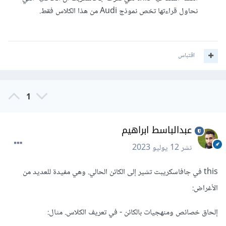
نحاول قراءتها تخص نموذج Audi من هذا الكلاس فقط.
اقتباس
1
عبدالباسط ابراهيم
نشر
12 يوليو 2023
this في جافاسكريبت تشير إلى الكائن الحالي. وهي مفيدة للعديد من
الأغراض:
إلحاق خصائص ومنهجيات بالكائن - في تعريف الكلاس. مثال: