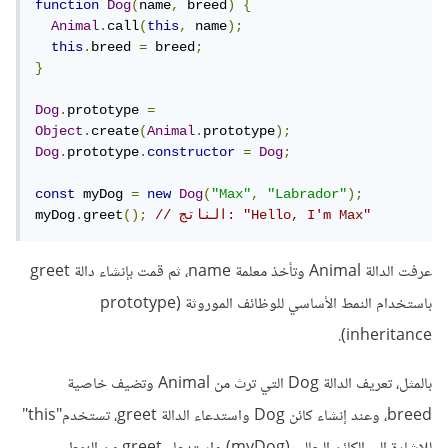
function
Dog
(
name
,
 breed
)
{
Animal
.
call
(
this
,
 name
);
this
.
breed 
=
 breed
;
}
Dog
.
prototype 
=
Object
.
create
(
Animal
.
prototype
);
Dog
.
prototype
.
constructor
=
Dog
;
const
 myDog 
=
new
Dog
(
"Max"
,
"Labrador"
);
// الناتج: "Hello, I'm Max"
();
greet
.
myDog
عرفت الدالة Animal وتأخذ معلمة name، ثم قمت بإنشاء دالة greet
باستخدام النمط الأساسي للوظائف الموروثة (prototype
inheritance).
بالمثل، تعريف الدالة Dog التي ترث من Animal وتضيف خاصية
breed، وعند إنشاء كائن Dog واستدعاء الدالة greet، تستخدم"this"