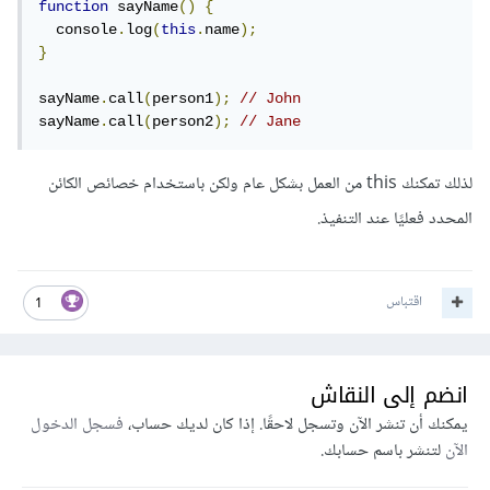
function
 sayName
()
{
  console
.
log
(
this
.
name
);
}
sayName
.
call
(
person1
);
// John
sayName
.
call
(
person2
);
// Jane
لذلك تمكنك this من العمل بشكل عام ولكن باستخدام خصائص الكائن
المحدد فعليًا عند التنفيذ.
اقتباس
1
انضم إلى النقاش
يمكنك أن تنشر الآن وتسجل لاحقًا. إذا كان لديك حساب،
فسجل الدخول
الآن
لتنشر باسم حسابك.