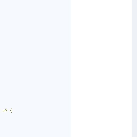
 
=>
{