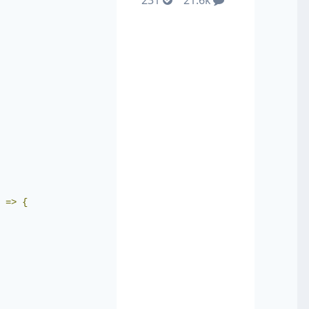
231
21.6k
 
=>
{