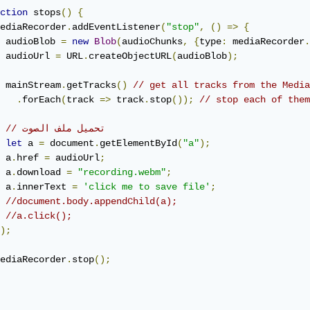
ction
 stops
()
{
ediaRecorder
.
addEventListener
(
"stop"
,
()
=>
{
 audioBlob 
=
new
Blob
(
audioChunks
,
{
type
:
 mediaRecorder
.
 audioUrl 
=
 URL
.
createObjectURL
(
audioBlob
);
 mainStream
.
getTracks
()
// get all tracks from the Media
.
forEach
(
track 
=>
 track
.
stop
());
// stop each of them
// تحميل ملف الصوت
let
 a 
=
 document
.
getElementById
(
"a"
);
 a
.
href 
=
 audioUrl
;
 a
.
download 
=
"recording.webm"
;
 a
.
innerText 
=
'click me to save file'
;
//document.body.appendChild(a);
//a.click();
);
ediaRecorder
.
stop
();