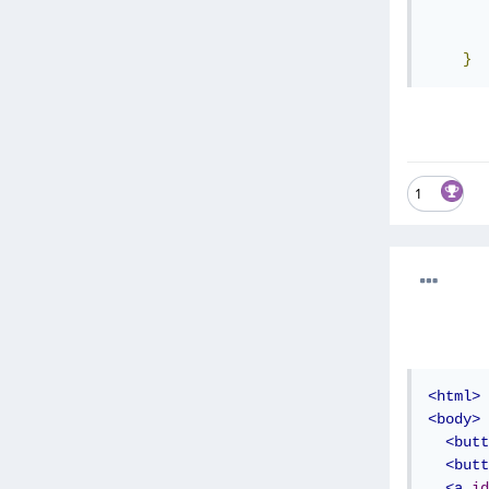
       
}
1
<html>
<body>
<butt
<butt
<a
id