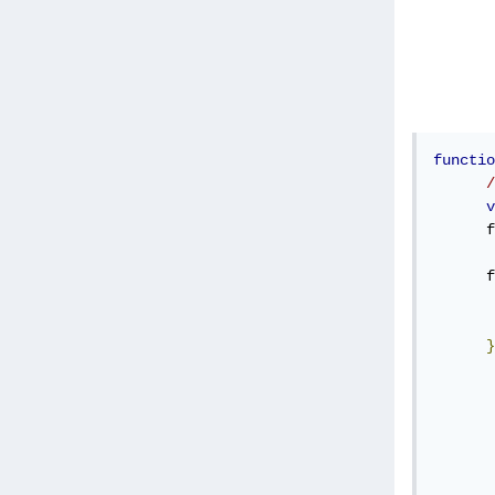
functio
v
      f
      f
       
       
}
       