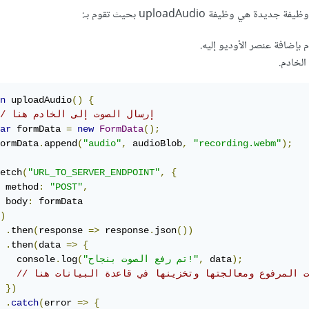
 هي وظيفة uploadAudio بحيث تقوم بـ:
الخادم.
n
 uploadAudio
()
{
// إرسال الصوت إلى الخادم هنا
ar
 formData 
=
new
FormData
();
ormData
.
append
(
"audio"
,
 audioBlob
,
"recording.webm"
);
etch
(
"URL_TO_SERVER_ENDPOINT"
,
{
 method
:
"POST"
,
 body
:
 formData

)
.
then
(
response 
=>
 response
.
json
())
.
then
(
data 
=>
{
);
 data
,
"تم رفع الصوت بنجاح!"
(
log
.
   console
وت المرفوع ومعالجتها وتخزينها في قاعدة البيانات هنا
})
.
catch
(
error 
=>
{