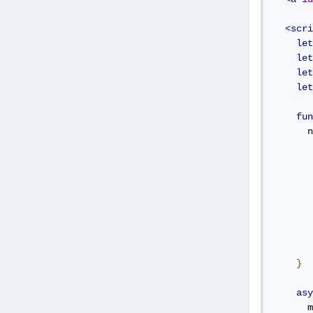
<scri
let
let
let
let
fun
      n
       
       
       
       
       
}
asy
      m