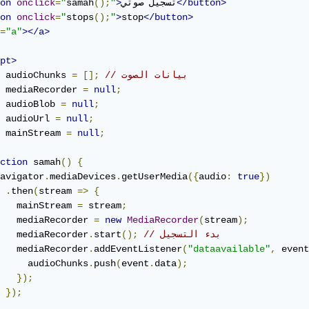
</button>
تسجيل صوتي
>
"
();
samah
"
=
onclick
on
on
onclick
=
"
stops
();
"
>
stop
</button>
=
"a"
></a>
pt>
// بيانات الصوت
[];
=
 audioChunks 
 mediaRecorder 
=
null
;
 audioBlob 
=
null
;
 audioUrl 
=
null
;
 mainStream 
=
null
;
ction
 samah
()
{
avigator
.
mediaDevices
.
getUserMedia
({
audio
:
true
})
.
then
(
stream 
=>
{
   mainStream 
=
 stream
;
   mediaRecorder 
=
new
MediaRecorder
(
stream
);
// بدء التسجيل
();
start
.
   mediaRecorder
   mediaRecorder
.
addEventListener
(
"dataavailable"
,
 event
     audioChunks
.
push
(
event
.
data
);
});
});