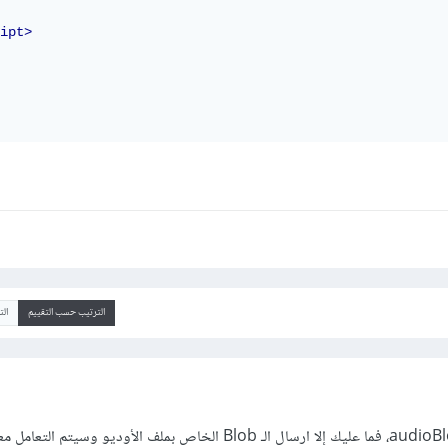
ipt>
الترتيب حسب التقييم
ال
بما أنك تقوم بتجاوز عنصر audioBlob، فما عليك إلا ارسال الـ Blob الخاص بملف الأوديو وسيتم