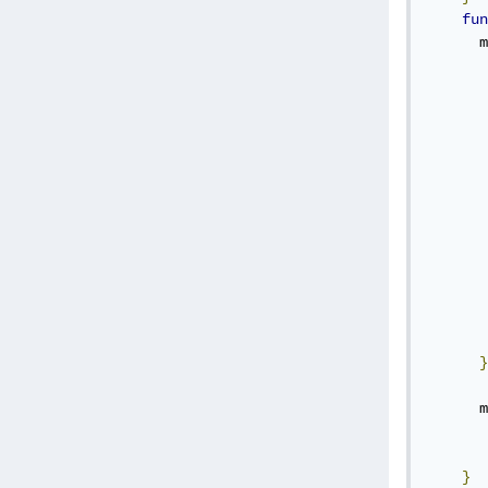
fun
      m
       
       
       
       
       
       
}
      m
}