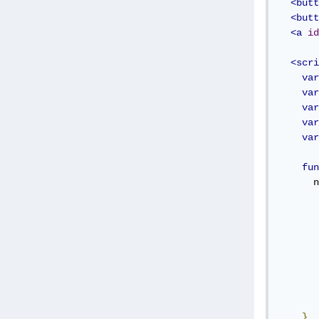
<butt
<butt
<a
id
<scri
var
var
var
var
var
fun
      n
       
       
       
       
       
}