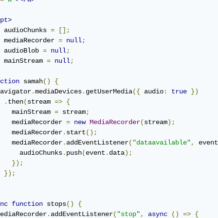
pt>
 audioChunks 
=
[];
 mediaRecorder 
=
null
;
 audioBlob 
=
null
;
 mainStream 
=
null
;
ction
 samah
()
{
avigator
.
mediaDevices
.
getUserMedia
({
 audio
:
true
})
.
then
(
stream 
=>
{
   mainStream 
=
 stream
;
   mediaRecorder 
=
new
MediaRecorder
(
stream
);
   mediaRecorder
.
start
();
   mediaRecorder
.
addEventListener
(
"dataavailable"
,
 event
     audioChunks
.
push
(
event
.
data
);
});
});
nc
function
 stops
()
{
ediaRecorder
.
addEventListener
(
"stop"
,
async
()
=>
{