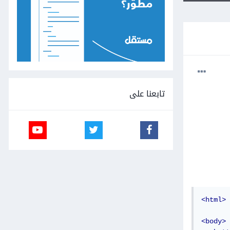
تابعنا على
<html>
<body>