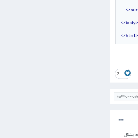
</scr
</body>
</html>
2
ترتيب حسب التاريخ
 التعامل معه بشكل