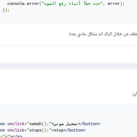
);
 error
,
"حدث خطأ أثناء رفع الصوت"
(
error
.
   console
});
ملف من خلال الباك اند بشكل عادي جدا.
ي:
</button>
تسجيل صوتي
>
"
();
samah
"
=
onclick
on
on
onclick
=
"
stops
();
"
>
stop
</button>
=
"a"
></a>