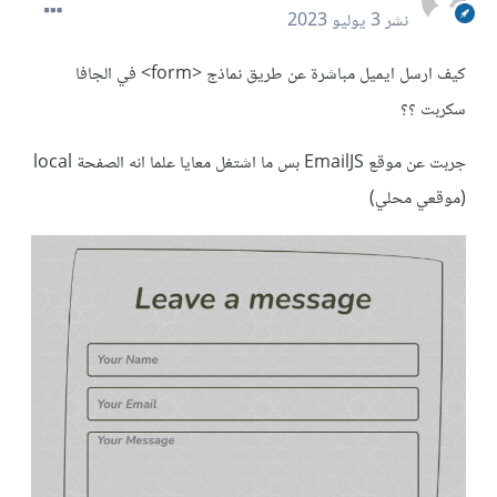
نشر
3 يوليو 2023
كيف ارسل ايميل مباشرة عن طريق نماذج <form> في الجافا
سكربت ؟؟
جربت عن موقع EmailJS بس ما اشتغل معايا علما انه الصفحة local
(موقعي محلي)