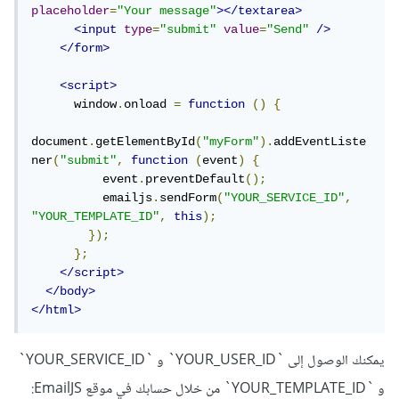
placeholder
=
"Your message"
></textarea>
<input
type
=
"submit"
value
=
"Send"
/>
</form>
<script>
      window
.
onload 
=
function
()
{
document
.
getElementById
(
"myForm"
).
addEventListe
ner
(
"submit"
,
function
(
event
)
{
          event
.
preventDefault
();
          emailjs
.
sendForm
(
"YOUR_SERVICE_ID"
,
"YOUR_TEMPLATE_ID"
,
this
);
});
};
</script>
</body>
</html>
يمكنك الوصول إلى `YOUR_USER_ID` و `YOUR_SERVICE_ID`
و `YOUR_TEMPLATE_ID` من خلال حسابك في موقع EmailJS: