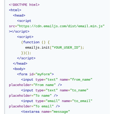
<!DOCTYPE html>
<html>
<head>
<script
src
=
"https://cdn.emailjs.com/dist/email.min.js"
></script>
<script>
(
function
()
{
        emailjs
.
init
(
"YOUR_USER_ID"
);
})();
</script>
</head>
<body>
<form
id
=
"myForm"
>
<input
type
=
"text"
name
=
"from_name"
placeholder
=
"From name"
/>
<input
type
=
"text"
name
=
"to_name"
placeholder
=
"To name"
/>
<input
type
=
"email"
name
=
"to_email"
placeholder
=
"To email"
/>
<textarea
name
=
"message"