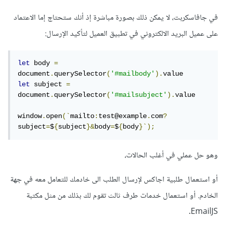
في جافاسكربت، لا يمكن ذلك بصورة مباشرة إذ أنك ستحتاج إما الاعتماد
على عميل البريد الالكتروني في تطبيق العميل لتأكيد الإرسال:
let
 body 
=
document
.
querySelector
(
'#mailbody'
).
let
 subject 
=
document
.
querySelector
(
'#mailsubject'
).
value

window
.
open
(`
mailto
:
test@example
.
com
?
subject
=
$
{
subject
}&
body
=
$
{
body
}`);
وهو حل عملي في أغلب الحالات،
أو استعمال طلبية اجاكس لإرسال الطلب الى خادمك للتعامل معه في جهة
الخادم.
أو استعمال خدمات طرف ثالث تقوم لك بذلك من مثل مكتبة
EmailJS.