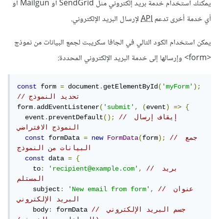
يمكنك استخدام خدمة بريد إلكتروني مثل SendGrid أو Mailgun أو
أي خدمة أخرى تدعم
API
لإرسال البريد الإلكتروني.
يمكن استخدام الكود التالي في الجافا سكريبت لجمع البيانات من نموذج
<form> وإرسالها إلى خدمة البريد الإلكتروني المحددة:
const
 form 
=
 document
.
getElementById
(
'myForm'
);
// تحديد النموذج
form
.
addEventListener
(
'submit'
,
(
event
)
=>
{
// إيقاف إرسال 
();
preventDefault
.
  event
النموذج الافتراضي
// جمع 
);
form
(
FormData
new
=
 formData 
const
البيانات من النموذج
const
 data 
=
{
// بريد 
,
'recipient@example.com'
:
    to
المستلم
// عنوان 
,
'New email from form'
:
    subject
البريد الإلكتروني
// جسم البريد الإلكتروني 
 formData 
:
    body