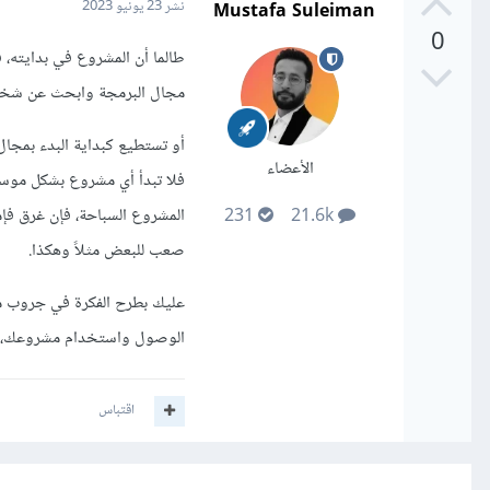
Mustafa Suleiman
نشر
23 يونيو 2023
0
طالما أن المشروع في بدايته، 
مجال البرمجة وابحث عن شخص مه
أو تستطيع كبداية البدء بمجال
الأعضاء
فلا تبدأ أي مشروع بشكل موسع
المشروع السباحة، فإن غرق فإم
231
21.6k
صعب للبعض مثلاً وهكذا.
عليك بطرح الفكرة في جروب م
الوصول واستخدام مشروعك، بدل
اقتباس