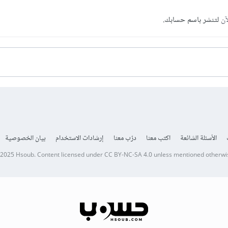
آن
لتنشر باسم حسابك.
الأسئلة الشائعة
اكتب معنا
درّب معنا
إرشادات الاستخدام
بيان الخصوصية
 2025
Hsoub
.
Content licensed under
CC BY-NC-SA 4.0
unless mentioned otherwi