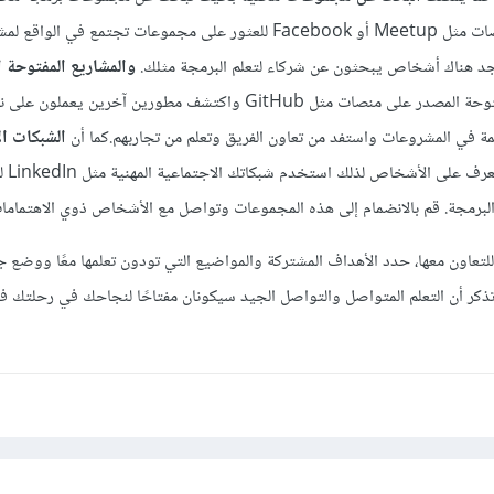
منطقتك. يمكنك استخدام منصات مثل Meetup أو Facebook للعثور على مجموعات تجتمع في
 تجد هناك أشخاص يبحثون عن شركاء لتعلم البرمجة مثلك.
والمشاريع المفتوحة 
يجب أن تنضم إلى مشاريع مفتوحة المصدر على منصات مثل GitHub واكتشف مطورين آخر
مة في المشروعات واستفد من تعاون الفريق وتعلم من تجاربهم.كما أن
الشبكات ال
تلعب دوراً م
برمجة. قم بالانضمام إلى هذه المجموعات وتواصل مع الأشخاص ذوي الاهتمامات
لتعاون معها، حدد الأهداف المشتركة والمواضيع التي تودون تعلمها معًا ووضع
ذكر أن التعلم المتواصل والتواصل الجيد سيكونان مفتاحًا لنجاحك في رحلتك ف