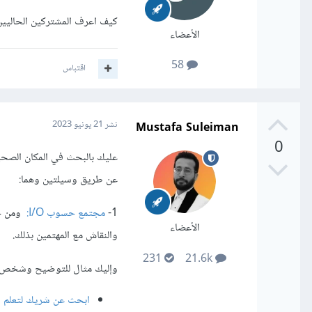
كيف اعرف المشتركين الحاليين
الأعضاء
58
اقتباس
Mustafa Suleiman
نشر
21 يونيو 2023
0
عليك بالبحث في المكان الصحي
عن طريق وسيلتين وهما:
1-
مجتمع حسوب I/O:
ومن خل
الأعضاء
والنقاش مع المهتمين بذلك.
231
21.6k
وإليك مثال للتوضيح وشخص كا
ابحث عن شريك لتعلم ا