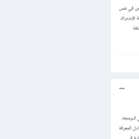
من في نفس
 الإشتراك
فة.
البرمجة،
 وتبادل المعرفة
ية في