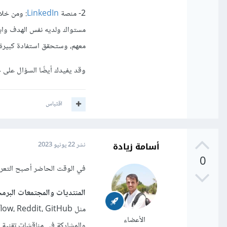
2- منصة
LinkedIn
: ومن خلا
مستواك ولديه نفس الهدف واب
معهم، وستحقق استفادة كبيرة 
وقد يفيدك أيضًا السؤال على
اقتباس
أسامة زيادة
نشر
22 يونيو 2023
0
في الوقت الحاضر أصبح التع
المنتديات والمجتمعات البرمج
الأعضاء
والمشاركة في مناقشات تقنية.