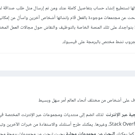
لها تستطيع إنشاء حساب بتفاصيل كاملة عنك ومن ثم إرسال مثل طلب صداقة ل
حث عن مجتمعات موجودة بالفعل قام بإنشائها أشخاص آخرين واسأل عن إمكانية
بتواجدك على تلك المنصة الخاصة بالتوظيف والنقاش حول مجالات العمل المختل
 جروب نشط مختص بالبرمجة على فيسبوك.
رف على أشخاص من مختلف أنحاء العالم أمر سهل وبسيط
ية عبر الإنترنت
لذلك انضم إلى منتديات ومجموعات عبر الإنترنت المختصة في 
مثل Stack Overflow، Reddit، GitHub، وغيرها. يمكنك طرح أسئلتك والاستفادة من خبرات الآخرين
 كما يمكنك
البحث عن مجموعات محلية
بحيث تبحث عن مجموعات برمجة محل