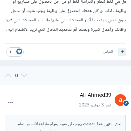
والاستمرار في مسارك على الرغم من التحديات التي قد تواجهك.
هل هي فقط لتعلم والدراسة فقط أو من أجل الحصول على مشاريع أو
حدد مصادر التحفيز الشخصية التي تعمل بشكل جيد بالنسبة لك،
وظيفة ، لذلك لو كان هدفك الحصول على وظيفة يجب عليك أن تدخل
سواء كان ذلك من خلال تحقيق أهداف فردية أو الحصول على
سوق العمل ورؤية ما أكثر المجالات التي عليها طلب أو المجالات التي فيها
تقدير واعتراف من الآخرين.
وظائف وأعمال كثيرة وبعدها قم بتحديد المجال الذي تريد الإنضمام إليه .
الثقة بالنفس
اعتقد في قدرتك على تحقيق النجاح وتطوير مهاراتك
في المجال الذي اخترته. قد تواجه تحديات وفشل في بعض
اقتباس
1
الأحيان، ولكن الثقة بالنفس ستساعدك على التغلب عليها والمضي
قدمًا.
0
تذكر أن الالتزام والاستمرارية هما مفتاح النجاح في أي مجال. قم
Ali Ahmed39
بتحديد أهدافك واعمل بجد واستمتع بعملك، وستجد نفسك تحقق
تقدمًا وتحقق نجاحًا في المجال الذي تختاره.
نشر
3 يونيو 2023
حتى تنهي هذا التشتت يجب أن تقوم بمراجعة أهدافك من تعلم