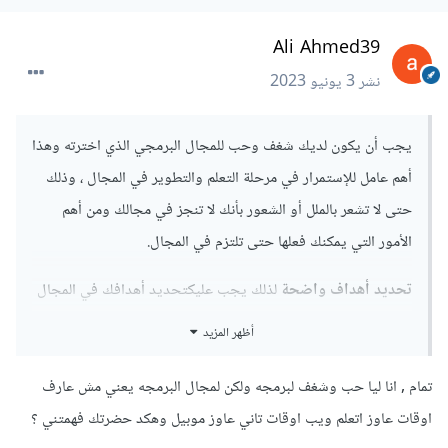
Ali Ahmed39
نشر
3 يونيو 2023
يجب أن يكون لديك شغف وحب للمجال البرمجي الذي اخترته وهذا
أهم عامل للإستمرار في مرحلة التعلم والتطوير في المجال ، وذلك
حتى لا تشعر بالملل أو الشعور بأنك لا تنجز في مجالك ومن أهم
الأمور التي يمكنك فعلها حتى تلتزم في المجال.
تحديد أهداف واضحة
لذلك يجب عليكتحديد أهدافك في المجال
الذي اخترته بشكل واضح ومحدد. قد تكون هذه الأهداف متعلقة
أظهر المزيد
بالمهارات التي ترغب في اكتسابها أو المشاريع التي ترغب في
إنجازها. تأكد من أن الأهداف قابلة للقياس وقابلة للتحقيق.
تمام , انا ليا حب وشغف لبرمجه ولكن لمجال البرمجه يعني مش عارف
اوقات عاوز اتعلم ويب اوقات تاني عاوز موبيل وهكد حضرتك فهمتني ؟
التعلم المستمر
واكتساب المعرفة وتطوير المهارات اللازمة في