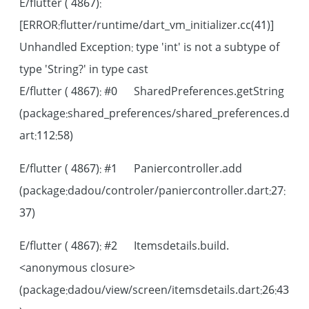
E/flutter ( 4867):
[ERROR:flutter/runtime/dart_vm_initializer.cc(41)]
Unhandled Exception: type 'int' is not a subtype of
type 'String?' in type cast
E/flutter ( 4867): #0 SharedPreferences.getString
(package:shared_preferences/shared_preferences.d
art:112:58)
E/flutter ( 4867): #1 Paniercontroller.add
(package:dadou/controler/paniercontroller.dart:27:
37)
E/flutter ( 4867): #2 Itemsdetails.build.
<anonymous closure>
(package:dadou/view/screen/itemsdetails.dart:26:43