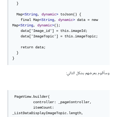
  }

  Map
<String
, 
dynamic
>
 toJson() {

    final Map
<String
, 
dynamic
>
 data = new 
Map
<String
, 
dynamic
>
();

    data['Image_id'] = this.imageId;

    data['ImageTopic'] = this.imageTopic;

    return data;

  }

}
وسأقوم بعرضهم بشكل التالي:
 PageView.builder(

          controller: _pageController,

          itemCount: 
_ListDataDisplayImageTopic.length,
