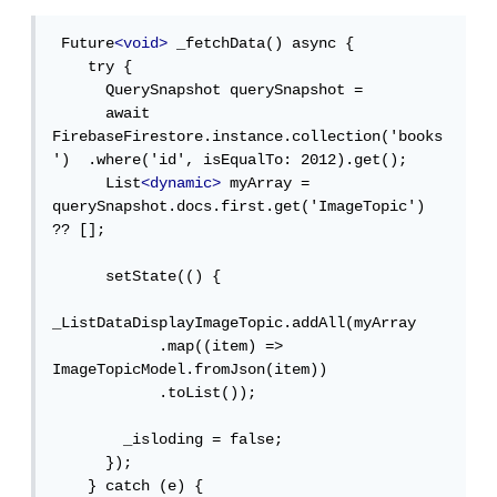
 Future
<void>
 _fetchData() async {

    try {

      QuerySnapshot querySnapshot =

      await 
FirebaseFirestore.instance.collection('books
')  .where('id', isEqualTo: 2012).get();

      List
<dynamic>
 myArray = 
querySnapshot.docs.first.get('ImageTopic') 
?? [];

      setState(() {

_ListDataDisplayImageTopic.addAll(myArray

            .map((item) => 
ImageTopicModel.fromJson(item))

            .toList());

        _isloding = false;

      });

    } catch (e) {
