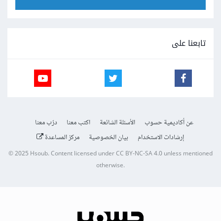
تابعنا على
عن أكاديمية حسوب
الأسئلة الشائعة
اكتب معنا
درّب معنا
إرشادات الاستخدام
بيان الخصوصية
مركز المساعدة
© 2025
Hsoub
.
Content licensed under
CC BY-NC-SA 4.0
unless mentioned
otherwise.