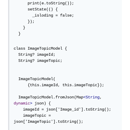
      print(e.toString());

      setState(() {

        _isloding = false;

      });

    }

  }
class ImageTopicModel {

  String? imageId;

  String? imageTopic;

  ImageTopicModel(

      {this.imageId, this.imageTopic});

  ImageTopicModel.fromJson(Map
<String
, 
dynamic
>
 json) {

    imageId = json['Image_id'].toString();

    imageTopic = 
json['ImageTopic'].toString();
