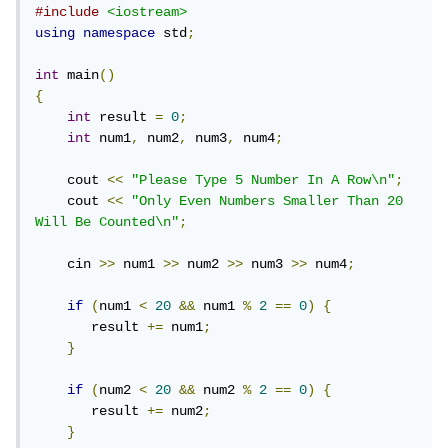
#include
<iostream>
using
namespace
 std
;
int
 main
()
{
int
 result 
=
0
;
int
 num1
,
 num2
,
 num3
,
 num4
;
    cout 
<<
"Please Type 5 Number In A Row\n"
;
    cout 
<<
"Only Even Numbers Smaller Than 20 
Will Be Counted\n"
;
    cin 
>>
 num1 
>>
 num2 
>>
 num3 
>>
 num4
;
if
(
num1 
<
20
&&
 num1 
%
2
==
0
)
{
       result 
+=
 num1
;
}
if
(
num2 
<
20
&&
 num2 
%
2
==
0
)
{
       result 
+=
 num2
;
}