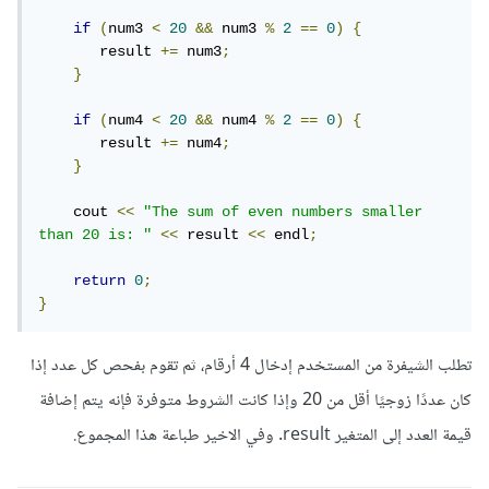
if
(
num3 
<
20
&&
 num3 
%
2
==
0
)
{
       result 
+=
 num3
;
}
if
(
num4 
<
20
&&
 num4 
%
2
==
0
)
{
       result 
+=
 num4
;
}
    cout 
<<
"The sum of even numbers smaller 
than 20 is: "
<<
 result 
<<
 endl
;
return
0
;
}
تطلب الشيفرة من المستخدم إدخال 4 أرقام، ثم تقوم بفحص كل عدد إذا
كان عددًا زوجيًا أقل من 20 وإذا كانت الشروط متوفرة فإنه يتم إضافة
قيمة العدد إلى المتغير result. وفي الاخير طباعة هذا المجموع.