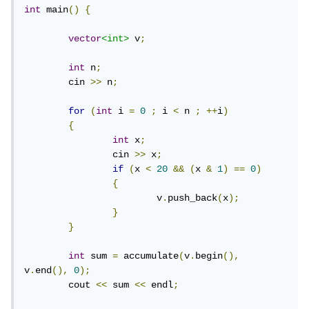
int
 main
()
{
vector
<int>
 v
;
int
 n
;
	cin 
>>
 n
;
for
(
int
 i 
=
0
;
 i 
<
 n 
;
++
i
)
{
int
 x
;
		cin 
>>
 x
;
if
(
x 
<
20
&&
(
x 
&
1
)
==
0
)
{
			v
.
push_back
(
x
);
}
}
int
 sum 
=
 accumulate
(
v
.
begin
(),
v
.
end
(),
0
);
	cout 
<<
 sum 
<<
 endl
;