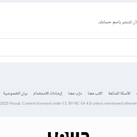
آن
لتنشر باسم حسابك.
الأسئلة الشائعة
اكتب معنا
درّب معنا
إرشادات الاستخدام
بيان الخصوصية
 2025
Hsoub
.
Content licensed under
CC BY-NC-SA 4.0
unless mentioned otherwi