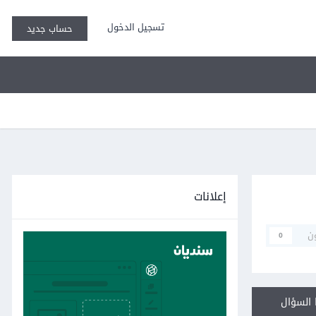
تسجيل الدخول
حساب جديد
إعلانات
ن
0
السؤال