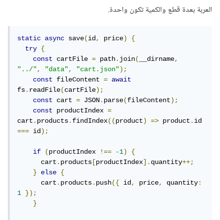
العربة بعدة قطع والكمية تكون واحدة.
static
async
 save
(
id
,
 price
)
{
try
{
const
 cartFile 
=
 path
.
join
(
__dirname
,
"../"
,
"data"
,
"cart.json"
);
const
 fileContent 
=
await
fs
.
readFile
(
cartFile
);
const
 cart 
=
 JSON
.
parse
(
fileContent
);
const
 productIndex 
=
cart
.
products
.
findIndex
((
product
)
=>
 product
.
id 
===
 id
);
if
(
productIndex 
!==
-
1
)
{
      cart
.
products
[
productIndex
].
quantity
++;
}
else
{
      cart
.
products
.
push
({
 id
,
 price
,
 quantity
:
1
});
}