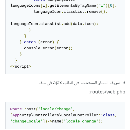
languageIcons
[
i
].
getElementsByTagName
(
"i"
)[
0
];
          languageIcon
.
classList
.
remove
();
languageIcon
.
classList
.
add
(
data
.
icon
);
}
}
}
catch
(
error
)
{
      console
.
error
(
error
);
}
}
</
script
>
3- تعريف المسار المستخدم في الطلب ajax في ملف
routes/web.php:
Route
::
post
(
'locale/change'
,
[
App
\Http\Controllers\LocaleController
::
class
,
'changeLocale'
])->
name
(
'locale.change'
);