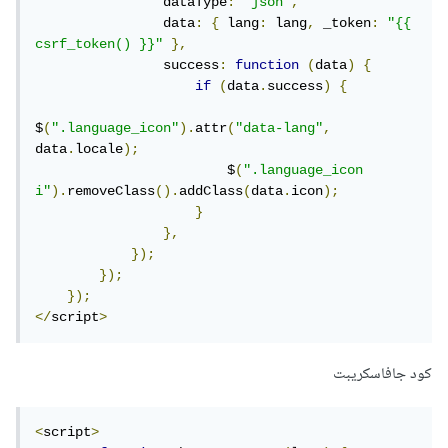
                dataType
:
"json"
,
                data
:
{
 lang
:
 lang
,
 _token
:
"{{ 
csrf_token() }}"
},
                success
:
function
(
data
)
{
if
(
data
.
success
)
{
$
(
".language_icon"
).
attr
(
"data-lang"
,
data
.
locale
);
                        $
(
".language_icon 
i"
).
removeClass
().
addClass
(
data
.
icon
);
}
},
});
});
});
</
script
>
كود جافاسكريبت
<
script
>