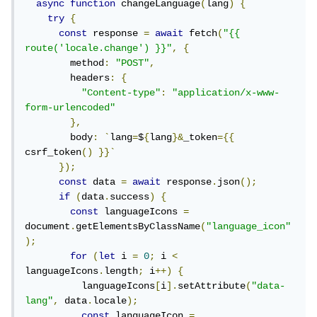
async
function
 changeLanguage
(
lang
)
{
try
{
const
 response 
=
await
 fetch
(
"{{ 
route('locale.change') }}"
,
{
        method
:
"POST"
,
        headers
:
{
"Content-type"
:
"application/x-www-
form-urlencoded"
},
        body
:
`
lang
=
$
{
lang
}&
_token
={{
csrf_token
()
}}`
});
const
 data 
=
await
 response
.
json
();
if
(
data
.
success
)
{
const
 languageIcons 
=
document
.
getElementsByClassName
(
"language_icon"
);
for
(
let
 i 
=
0
;
 i 
<
languageIcons
.
length
;
 i
++)
{
          languageIcons
[
i
].
setAttribute
(
"data-
lang"
,
 data
.
locale
);
const
 languageIcon 
=