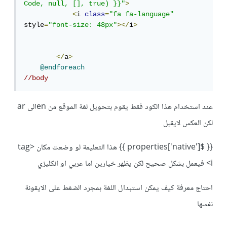
Code, null, [], true) }}"
>
<
i 
class
=
"fa fa-language"
style
=
"font-size: 48px"
></
i
>
</
a
>
@endforeach
//body
عند استخدام هذا الكود فقط يقوم بتحويل لغة الموقع من enالى ar
لكن العكس لايقبل
{{ $properties['native'] }} هذا التعليمة لو وضعت مكان <tag
<i فيعمل بشكل صحيح لكن يظهر خيارين اما عربي او انكليزي
احتاج معرفة كيف يمكن استبدال اللغة بمجرد الضغط على الايقونة
نفسها