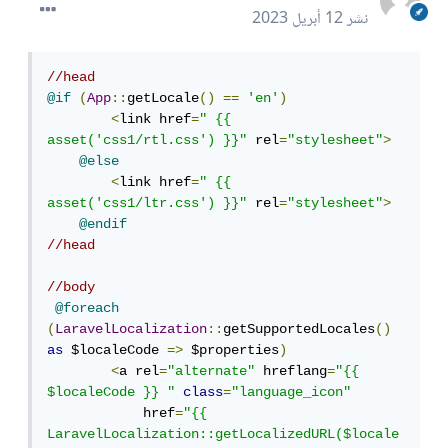
نشر
12 أبريل 2023
//head
@if
(
App
::
getLocale
()
==
'en'
)
<
link href
=
" {{ 
asset('css1/rtl.css') }}"
 rel
=
"stylesheet"
>
@else
<
link href
=
" {{ 
asset('css1/ltr.css') }}"
 rel
=
"stylesheet"
>
@endif
//head
//body
@foreach
(
LaravelLocalization
::
getSupportedLocales
()
as
 $localeCode 
=>
 $properties
)
<
a rel
=
"alternate"
 hreflang
=
"{{ 
$localeCode }} "
class
=
"language_icon"
            href
=
"{{ 
LaravelLocalization::getLocalizedURL($locale