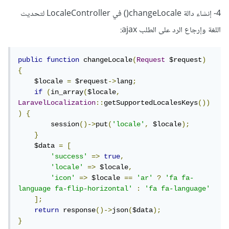
4- إنشاء دالة changeLocale() في LocaleController لتحديث
اللغة وإرجاع الرد على الطلب ajax:
public
function
 changeLocale
(
Request
 $request
)
{
    $locale 
=
 $request
->
lang
;
if
(
in_array
(
$locale
,
LaravelLocalization
::
getSupportedLocalesKeys
())
)
{
        session
()->
put
(
'locale'
,
 $locale
);
}
    $data 
=
[
'success'
=>
true
,
'locale'
=>
 $locale
,
'icon'
=>
 $locale 
==
'ar'
?
'fa fa-
language fa-flip-horizontal'
:
'fa fa-language'
];
return
 response
()->
json
(
$data
);
}