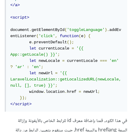
</a>
<script>
document
.
getElementById
(
'toggleLanguage'
).
addEv
entListener
(
'click'
,
function
(
e
)
{
        e
.
preventDefault
();
let
 currentLocale 
=
'{{ 
App::getLocale() }}'
;
let
 newLocale 
=
 currentLocale 
===
'en'
?
'ar'
:
'en'
;
let
 newUrl 
=
'{{ 
LaravelLocalization::getLocalizedURL(newLocale, 
null, [], true) }}'
;
        window
.
location
.
href 
=
 newUrl
;
});
</script>
في هذا الكود، قمنا بإضافة معرف id للرابط الخاص بالأيقونة وإزالة
السمة hreflang والسمة href، حيث سنقوم بتعيين الرابط من دالة