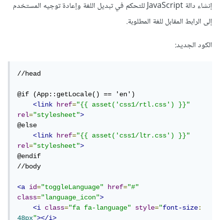
إنشاء دالة JavaScript للتحكم في تبديل اللغة وإعادة توجيه المستخدم
إلى الرابط المقابل للغة المطلوبة.
الكود الجديد:
//head

@if (App::getLocale() == 'en')

<link
href
=
"{{ asset('css1/rtl.css') }}"
rel
=
"stylesheet"
>
@else

<link
href
=
"{{ asset('css1/ltr.css') }}"
rel
=
"stylesheet"
>
@endif

//body

<a
id
=
"toggleLanguage"
href
=
"#"
class
=
"language_icon"
>
<i
class
=
"fa fa-language"
style
=
"
font-size
:
48px
"
></i>