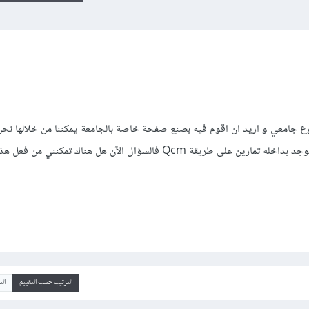
وع جامعي و اريد ان اقوم فيه بصنع صفحة خاصة بالجامعة يمكننا من خلالها نح
الاطلاع على نتائجنا بطريقة سهلة و كما يوجد بداخله تمارين على طريقة Qcm فالسؤال الآن هل هناك ت
الترتيب حسب التقييم
ال