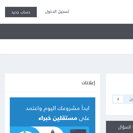
تسجيل الدخول
حساب جديد
إعلانات
ن
2
السؤال