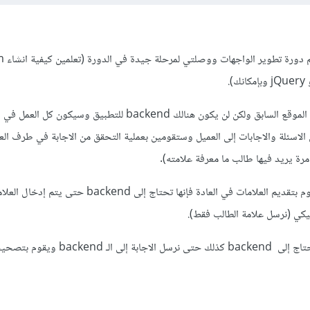
على ما اذكر فإنك 
وبناءً على ذلك فبإمكانك انشاء الموقع السابق ولكن لن يكون هنالك backend للتطبيق
ترسلين الاسئلة والاجابات إلى العميل وستقومين بعملية التحقق من الاجابة في طرف ا
ة يريد فيها طالب ما معرفة علامته).
أما التطبيقات العملية والتي تقوم بتقديم العلامات في العادة فإنها تحتاج إلى end
يكي (نرسل علامة الطالب فقط).
وكذلك فإن تصحيح الاسئلة يحتاج إلى backend كذلك حتى نرسل ا