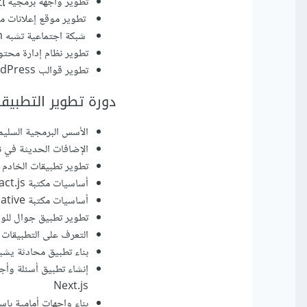
تطوير واجهة برمجية
I
تطوير موقع إعلانات مب
شبكة اجتماعية تشبه Instagram
تطوير نظام إدارة محتوى CMS كامل من الصفر باستخدام إطار العمل 
تطوير قوالب WordPress
دورة تطوير التطبيقات باس
الأسس البرمجية السليمة للغة pt
الإضافات الحديثة في نسخة ES6 م
تطوير تطبيقات الخادم باستخ
أساسيات مكتبة React.js وبناء تطبيق ملاحظات باستخدامها
أساسيات مكتبة React Native و Expo
تطوير تطبيق جوال للوصل بين
التعرف على التطبيقات ا
بناء تطبيق محادثة يشبه تطبي
Next.js
بناء واجهات أمامية باستخدام React.js مع مكت