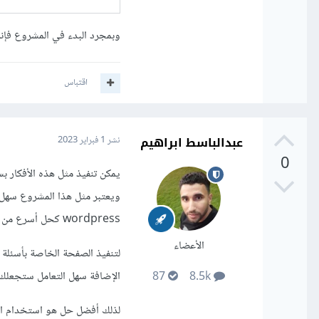
وبمجرد البدء في المشروع فإنه
اقتباس
عبدالباسط ابراهيم
نشر
1 فبراير 2023
0
ويعتبر مثل هذا المشروع سهل 
wordpress كحل أسرع من البرمجة من البداية ولكن تحتاجين لتعلم بعض الدروس عن ال wordpress
الأعضاء
لتنفيذ الصفحة الخاصة بأسئلة ال MCQ يمكنك استخدام ال
الإضافة سهل التعامل ستجعلك 
87
8.5k