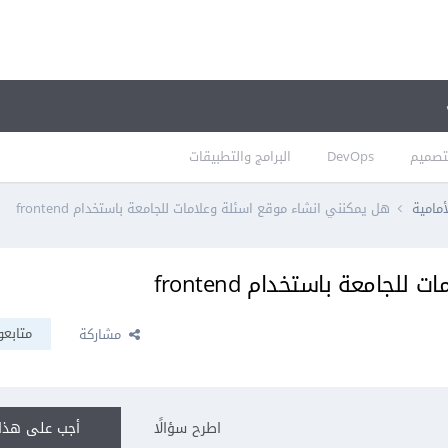
تصميم
DevOps
البرامج والتطبيقات
أمامية
هل يمكنني انشاء موقع اسئلة وعلامات للجامعة باستخدام frontend
جامعة باستخدام frontend
متابعو
مشاركة
اطرح سؤالًا
أجب على هذا 