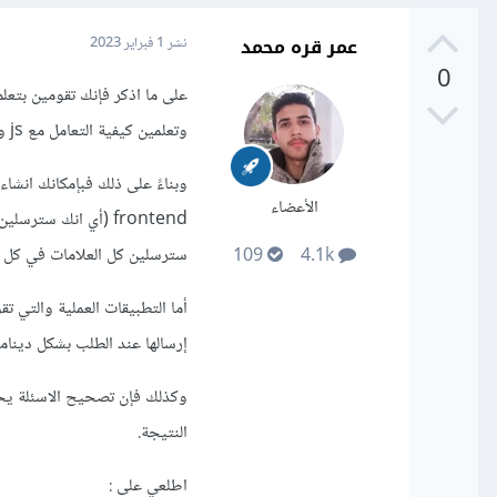
عمر قره محمد
نشر
1 فبراير 2023
0
وتعلمين كيفية التعامل مع js و jQuery وبإمكانك).
الأعضاء
frontend (أي انك س
سترسلين كل العلامات في كل مر
109
4.1k
إرسالها عند الطلب بشكل دينام
النتيجة.
اطلعي على
: