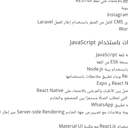
AP
بالإعتماد علي نمط RESTful
وبة
Laravel
تخدام JavaScript
JavaScri
ن اللغة
دام بيئة Node.js
 الأطباء والمرضى بالاعتماد على React Native
لتي تتطلب اتصالًا مستمرًا بين المتصفح والخادم
ق WhatsApp
إنشاء تطبيق أسئلة وأجوبة ونقاشات مع تصيير من جهة الخادم endering
بة Material-UI