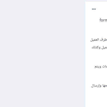
تقومين بتعلم دورة تطوير الواجهات ووصلتي لمرحلة جيدة في الدورة (تعلمين كيفية انشاء form
 وسيكون كل العمل في طرف العميل
لعميل وكذلك
back حتى يتم إدخال العلامات ويتم
لاجابة إلى الـ backend ويقوم بتصحيحها وإرسال