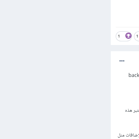
1
1
ن للعديد من المهارات في مجال ال frontend وال backend
بر هذه
القوالب الجاهزة مع الإضافات مثل