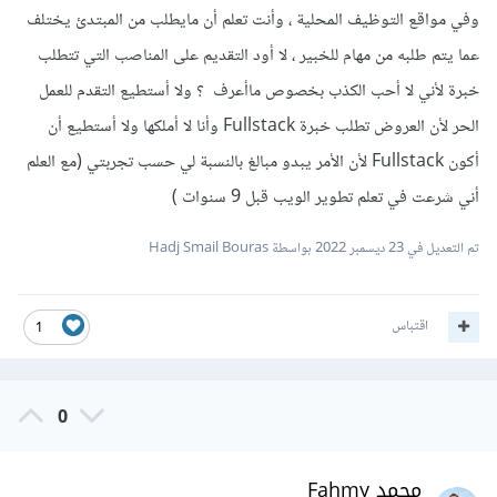
عند التقدم لوظيفة معينة والرفض، قم بسؤالهم عن الامور التي
وفي مواقع التوظيف المحلية ، وأنت تعلم أن مايطلب من المبتدئ يختلف
بالنسبة للمواقع التي يوجد بها فرص عمل أنصحك ب:
يريدونها تحديداً وقم بتطوير هذه المهارات لديك.
عما يتم طلبه من مهام للخبير ، لا أود التقديم على المناصب التي تتطلب
LinkedIn
خبرة لأني لا أحب الكذب بخصوص ماأعرف ؟ ولا أستطيع التقدم للعمل
وكذلك فعليك ان تعرف كيف تروج لنفسك وتقنع مسؤول التوظيف
WUZZUF
الحر لأن العروض تطلب خبرة Fullstack وأنا لا أملكها ولا أستطيع أن
بأن لديك الخبرات الكافية وأن لا تيأس من اول محاولا ولا من اول
جروبات الفيس
أكون Fullstack لأن الأمر يبدو مبالغ بالنسبة لي حسب تجربتي (مع العلم
10 محاولات
أني شرعت في تعلم تطوير الويب قبل 9 سنوات )
ومن مواقع العمل الحر:
قد يفيد الاطلاع على المقالة التالية والتي تظهر خريطة الطريق
تم التعديل في
23 ديسمبر 2022
بواسطة Hadj Smail Bouras
مستقل
لمطور الخلفية ولتعرف ماهي الامور التي تنقصك
:
Upwork
Freelancer
اقتباس
1
وهذه بعض الاسئلة المفيدة في هذا الموضوع.
0
محمد Fahmy