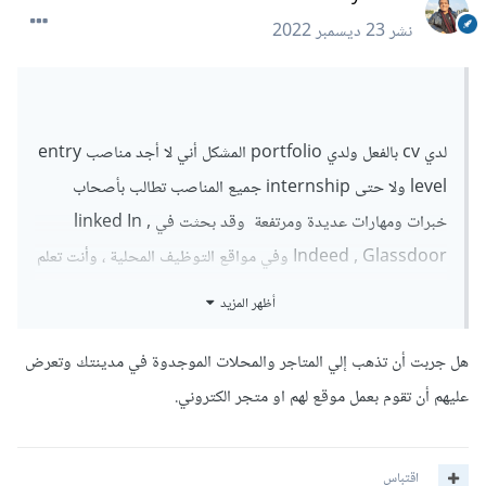
نشر
23 ديسمبر 2022
لدي cv بالفعل ولدي portfolio المشكل أني لا أجد مناصب entry
level ولا حتى internship جميع المناصب تطالب بأصحاب
خبرات ومهارات عديدة ومرتفعة وقد بحثت في linked In ,
Indeed , Glassdoor وفي مواقع التوظيف المحلية ، وأنت تعلم
أن مايطلب من المبتدئ يختلف عما يتم طلبه من مهام للخبير ، لا أود
أظهر المزيد
التقديم على المناصب التي تتطلب خبرة لأني لا أحب الكذب
بخصوص ماأعرف ؟ ولا أستطيع التقدم للعمل الحر لأن العروض
هل جربت أن تذهب إلي المتاجر والمحلات الموجدوة في مدينتك وتعرض
وهذه قد تفيدك ايضاً
:
تطلب خبرة Fullstack وأنا لا أملكها ولا أستطيع أن أكون
عليهم أن تقوم بعمل موقع لهم او متجر الكتروني.
Fullstack لأن الأمر يبدو مبالغ بالنسبة لي حسب تجربتي (مع العلم
أني شرعت في تعلم تطوير الويب قبل 9 سنوات )
اقتباس