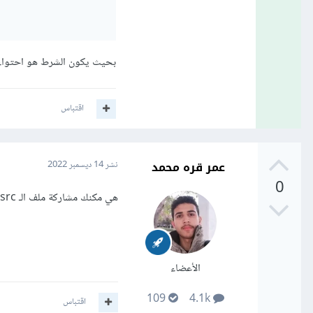
بحيث يكون الشرط هو احتواء الـ className على الـ class المسمى ike-btn-icon
اقتباس
عمر قره محمد
نشر
14 ديسمبر 2022
0
هي مكنك مشاركة ملف الـ src حتى استطيع الاطلاع على المشكلة بشكل افضل.
الأعضاء
109
4.1k
اقتباس