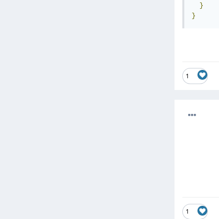
}
}
1
1