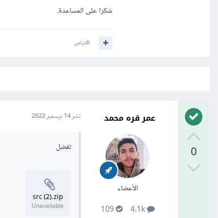
شكرا على المساعدة.
اقتباس
عمر قره محمد
نشر
14 ديسمبر 2022
تفضل
0
الأعضاء
src (2).zip
Unavailable
109
4.1k