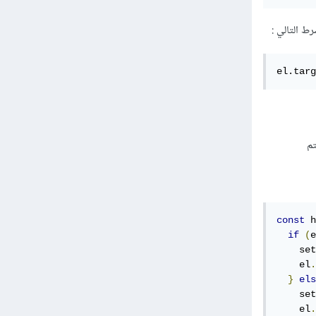
el.targ
const
 h
if
(
e
    set
    el
.
}
els
    set
    el
.