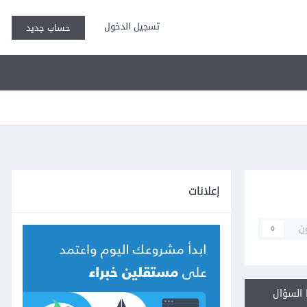
تسجيل الدخول
حساب جديد
إعلانات
ن
0
السؤال