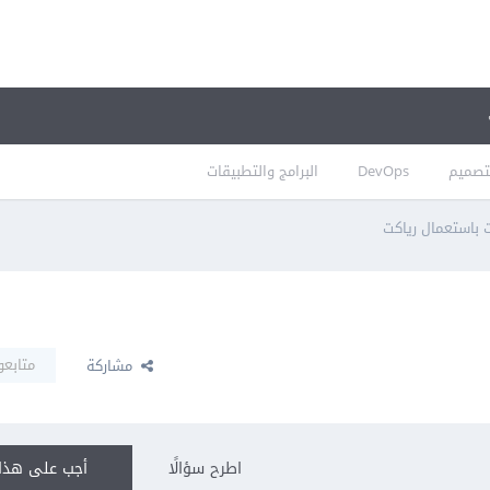
تصميم
DevOps
البرامج والتطبيقات
 باستعمال رياكت
متابعو
مشاركة
اطرح سؤالًا
أجب على هذا 