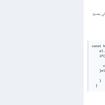
 بالتالي يصبح
const h
    el.
    if(
       
      c
    }el
       
    }

  }