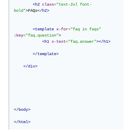
<h2
class
=
"text-2xl font-
bold"
>
FAQs
</h2>
<template
x-for
=
"faq in faqs"
:
key
=
"faq.question"
>
<h1
x-text
=
"faq.answer"
></h1>
</template>
</div>
</body>
</html>