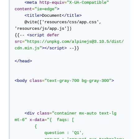
<meta
http-equiv
=
"X-UA-Compatible"
content
=
"ie=edge"
>
<title>
Document
</title>
    @vite(['resources/css/app.css', 
'resources/js/app.js'])

{{-- 
<script
defer
src
=
"https://unpkg.com/alpinejs@3.10.5/dist/
cdn.min.js"
></script>
 --}}

</head>
<body
class
=
"text-gray-700 bg-gray-300"
>
<div
class
=
"container mx-auto text-lg 
mt-6"
x-data
=
"{  faqs: [

        {

            question : 'Q1',
