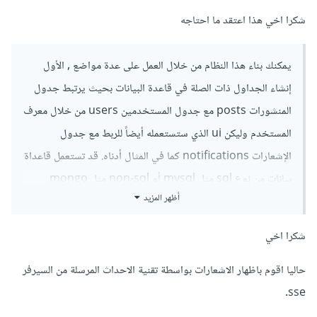
شكرا اخي هذا اعتقد ما احتاجه
يمكنك بناء هذا النظام من خلال العمل على عدة مواضع , الأول
إنشاء الجداول ذات الصلة في قاعدة البيانات بحيث يرتبط جدول
المنشورات posts مع جدول المستخدمين users من خلال معرف
المستخدم وليكن ui الذي ستستعمله أيضاً للربط مع جدول
الإشعارات notifications كما في المثال أدناه. قد تستعمل قاعداة
بيانات من نوع sql مثل mysql أو non-sql مثل mongo
أظهر المزيد
والمثال يعطيك لمحة عن المفهوم العام للربط.
شكرا اخي
	users
:
حاليا اقوم باظهار الاشعارات بواسطة تقنية الاحداث المرسلة من السيرفر
// معرف المستخدم  
	id 
	username

sse.
	password
