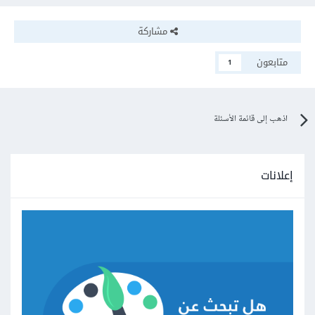
مناسباً ويمكنك الإطلاع
هنا
.
مشاركة
في النهاية كل هذا رهن بما تستعمله من أدوات برمجية فقد تكون
متابعون
1
nodejs وإطار express حلاً مناسباً وكذلك إستعمال react.js
على سبيل المثال لا الحصر.
اذهب إلى قائمة الأسئلة
إعلانات