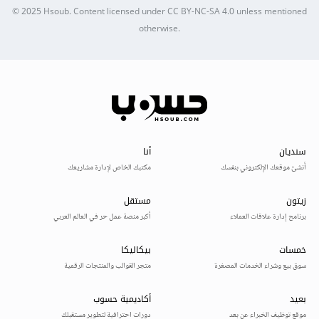
© 2025
Hsoub
.
Content licensed under
CC BY-NC-SA 4.0
unless mentioned
otherwise.