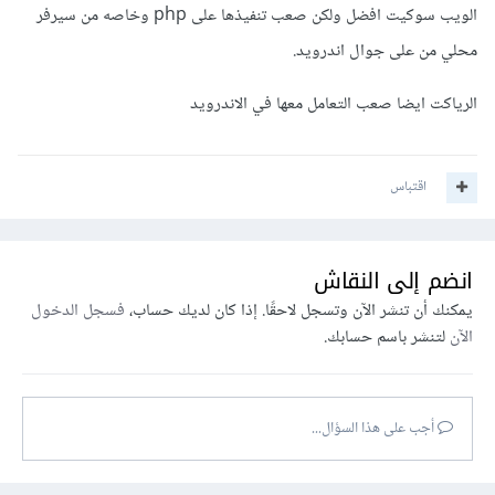
	email

الويب سوكيت افضل ولكن صعب تنفيذها على php وخاصه من سيرفر
	firstname

محلي من على جوال اندرويد.
	lastname

...
الرياكت ايضا صعب التعامل معها في الاندرويد
	posts

	id

// معرف المستخدم صاحب العلاقة
	ui 
اقتباس
	title

	content

...
انضم إلى النقاش
	notifications

	id

يمكنك أن تنشر الآن وتسجل لاحقًا. إذا كان لديك حساب،
فسجل الدخول
// معرف المستخدم صاحب العلاقة
	uid 
الآن
لتنشر باسم حسابك.
// نص الإشعار
	message 
...
أجب على هذا السؤال...
أيضا قد تحتاج تقنية لدفع الإشعارات من الواجهة الخلفية
backend الى الأمامية frontend وقد يكون socket-io خياراً