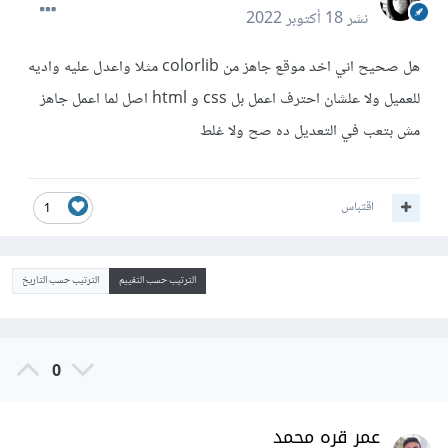
نشر
18 أكتوبر 2022
هل صحيح اني اخد موقع جاهز من colorlib مثلا واعدل عليه واديه
للعميل ولا علشان احترف اعمل بل css و html اصل لما اعمل جاهز
مش بتعب في التعديل ده صح ولا غلط
اقتباس
1
الترتيب حسب التقييم
الترتيب حسب التاريخ
0
عمر قره محمد