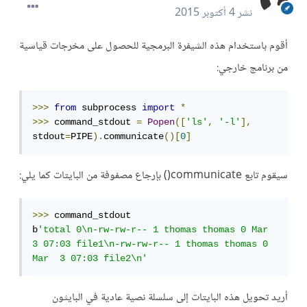
نشر
4 أكتوبر 2015
أقوم باستخدام هذه الشيفرة البرمجية للحصول على مخرجات قياسية
من برنامج خارجي:
>>>
from
 subprocess 
import
*
>>>
 command_stdout 
=
Popen
([
'ls'
,
'-l'
],
stdout
=
PIPE
).
communicate
()[
0
]
سيقوم تابع communicate() بإرجاع مصفوفة من البايتات كما يلي:
>>>
 command_stdout

b
'total 0\n-rw-rw-r-- 1 thomas thomas 0 Mar  
3 07:03 file1\n-rw-rw-r-- 1 thomas thomas 0 
Mar  3 07:03 file2\n'
أريد تحويل هذه البايتات إلى سلسلة نصية عادية في البايثون