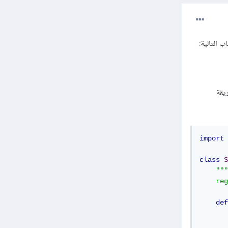
روج الذي سوف يوقف الخيط (thread) بالطريقة
import
 
class
S
"""
    reg
def