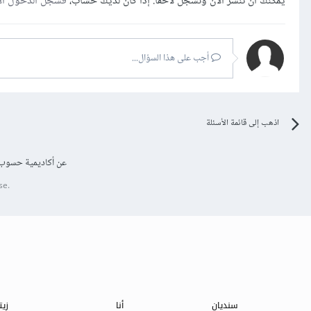
يمكنك أن تنشر الآن وتسجل لاحقًا. إذا كان لديك حساب،
فسجل الدخول ال
أجب على هذا السؤال...
اذهب إلى قائمة الأسئلة
عن أكاديمية حسوب
se.