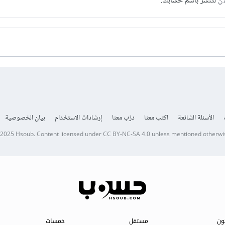
آن
لتنشر باسم حسابك.
الأسئلة الشائعة
اكتب معنا
درّب معنا
إرشادات الاستخدام
بيان الخصوصية
 2025
Hsoub
.
Content licensed under
CC BY-NC-SA 4.0
unless mentioned otherwi