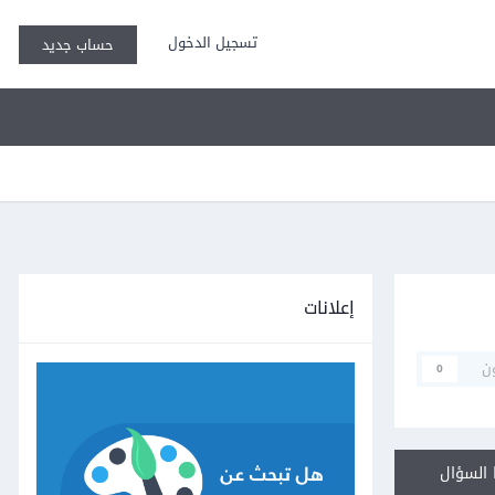
تسجيل الدخول
حساب جديد
إعلانات
ن
0
السؤال