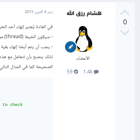
هشام رزق الله
نشر
4 أكتوبر 2015
0
في العادة يُعتبر إنهاء أحد الخيوط (thread) عادة سيئة سواء كان ذلك في البايثون أو في أي لغة أخرى
- سيكون الخيط (thread) مرتبط بعدة موارد حيوية يجب أن يتم إغلاقها بشكل صحيح.
- يجب أن يتم أيضا إنهاء بقية الخيوط (threads) التي قام بإ
الأعضاء
الصحيحة كما في المثال التالي:
59
1.4k
 to check
