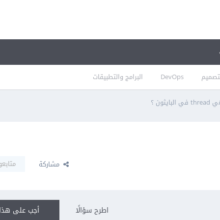
تصميم
DevOps
البرامج والتطبيقات
بايثون ؟
متابعو
مشاركة
اطرح سؤالًا
أجب على هذا 