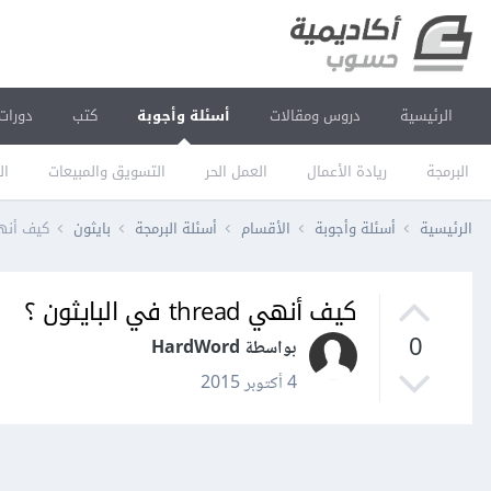
الرئيسية
دروس ومقالات
أسئلة وأجوبة
كتب
دورات
البرمجة
ريادة الأعمال
العمل الحر
التسويق والمبيعات
ال
الرئيسية
أسئلة وأجوبة
الأقسام
أسئلة البرمجة
بايثون
كيف أنهي thread في ال
كيف أنهي thread في البايثون ؟
0
بواسطة HardWord
4 أكتوبر 2015