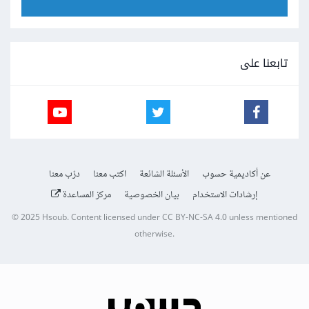
تابعنا على
عن أكاديمية حسوب
الأسئلة الشائعة
اكتب معنا
درّب معنا
إرشادات الاستخدام
بيان الخصوصية
مركز المساعدة
© 2025
Hsoub
.
Content licensed under
CC BY-NC-SA 4.0
unless mentioned
otherwise.