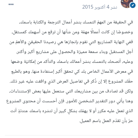
نشر
4 أكتوبر 2015
في الحقيقة من المهمّ التمسك بنشر أعمال الترجمة والكتابة باسمك،
وخصوصًا إن كانت أعمالًا مهمّة ومن شأنها أن ترفع من أسهمك كمستقل،
ففي النهاية المشاريع التي نقوم بإنجازها هي رصيدنا الحقيقيّ والأهمّ من
أجل المستقبل وبناء سمعة مميزة والحصول على مشاريع أكبر وأكثر.
وعليه، أنصحك بالتمسك بنشر أعمالك باسمك والتأكد من إمكانيّة وضعها
في معرض الأعمال الخاص بك كي تحقق أكبر إستفادة منها، وهو بالطبع
حقّك المشروع إلا إن ذُكر في تفاصيل العرض الذي وافقت عليه غير ذلك.
ولكن قد تصادف من بين مشاريعك التي ستعمل عليها بعض الإستثناءات،
وهنا يأتي دور التقدير الشخصيّ للأمور. فإن أحسست أن محتوى المشروع
الذي تعمل عليه مكرر أو لا يهمّك بشكلٍ كبير أن تنشره باسمك عندئذٍ أنت
حرّ بأن تقدّم العمل باسم العميل.