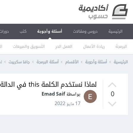
الرئيسية
دروس ومقالات
أسئلة وأجوبة
كتب
دورات
البرمجة
ريادة الأعمال
العمل الحر
التسويق والمبيعات
ال
الرئيسية
أسئلة وأجوبة
الأقسام
أسئلة البرمجة
جافا سكريبت
لماذا
لماذا نستخدم الكلمة this في الدالة البانية constructor في لغة JavaScript؟
0
بواسطة Emad Saif
17 مايو 2022