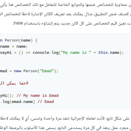
ئن عحاوية للخصائص ضمنها وللتوابع الخاصة للتعامل مع تلك الخصائص هنا يأتي 
 كصنف ضمن التطبيق، مثال يمكنك بعد تعريف الكائن الإشارة لاحقًا للخصائص ال
n
Person
(
name
)
{
name 
=
 name
;
sayHi 
=
()
=>
 console
.
log
(
"My name is "
+
this
.
name
);
mad 
=
new
Person
(
"Emad"
);
// لاحقا يمكن ا
yHi
();
// My name is Emad
.
log
(
emad
.
name
)
// Emad
على شكل تابع، فأنت تعامله كإجرائية تنفذ مرة واحدة وتنسى، أي لا يمكنك لاحقًا 
ي مجرد عمل ينفذ في كل مرة يستدعى التابع، يسمى هذا الأسلوب بالبرمجة الوظيف