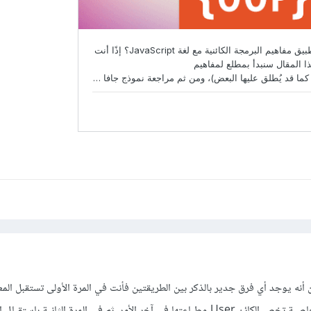
عن طريق الباني وتسنده الى خاصية تخص الكائن User وطباعتها في آخر الأمر. ثم في المرة الثانية باستق