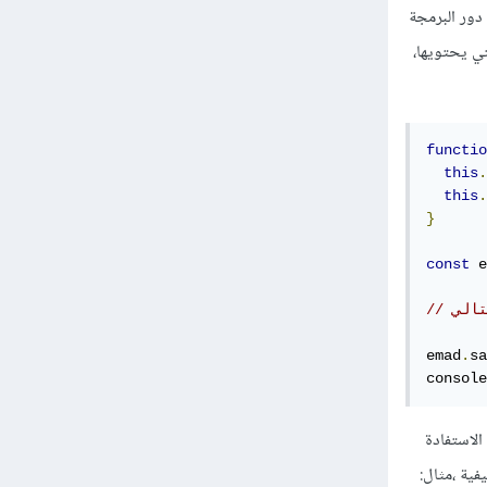
دور البرمجة
تي يحتويها،
functio
this
.
this
.
}
const
 e
لتالي
emad
.
sa
console
الاستفادة
ية ،مثال: