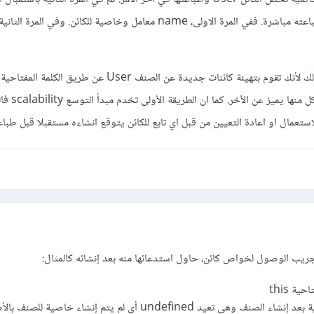
name عن طريق الباني ثم طباعته مباشرة. ففي المرة الاولى، name معامل وخاصية للكائن. وفي الم
تقوم بإنشاء كائن فيفترض ان كل 
ريب الوصول لخواص كائن، حاول استدعائها منه بعد إنشائه كالمثال:
ة this
ي تعيد undefined أي لم يتم إنشاء خاصية للصنف بالأصل