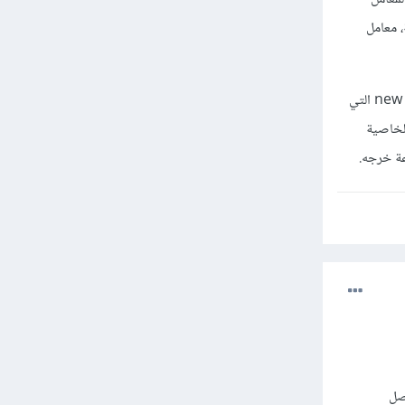
رة الثانية، معامل
كنت لأختار الطريقة الأولى، وذلك لأنك تقوم بتهيئة كائنات جديدة عن الصنف User عن طريق الكلمة المفتاحية new التي
منها يميز عن الآخر. كما ان الطريقة الأولى تخدم مبدأ التوسع scalability فالخاصية