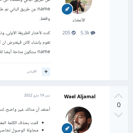
وفقط.
الأعضاء
205
5.3k
name ستكون متاحة أيضا للاستعمال او اعادة التعيين من قبل اي تابع للكائن يتوقع انشاءه مستقبلا قبل طباعة خرجه.
اقتباس
Wael Aljamal
نشر
19 مايو 2022
0
أعتقد أن مثالك غير واضح، لتج
قمت بحذف الكلمة المفتاحي
محاولة الوصول لخاصية بعد إنشاء الصنف وه