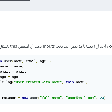
n
User
(
name
,
 email
,
 age
)
{
name 
=
 name
;
email 
=
 email
;
age 
=
 age
;
le
.
log
(
"user created with name"
,
this
.
name
);
irstUser 
=
new
User
(
"full name"
,
"user@mail.com"
,
23
);