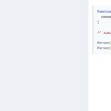
functio
  conso
}
نفيذ
Person
(
Person
(