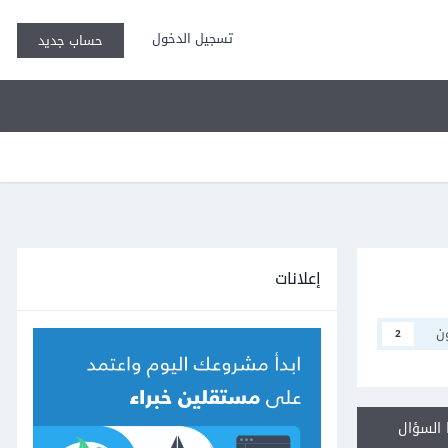
تسجيل الدخول
حساب جديد
إعلانات
ن
2
السؤال