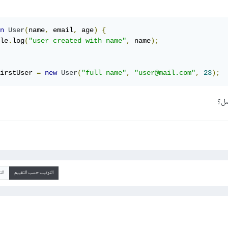
n
User
(
name
,
 email
,
 age
)
{
le
.
log
(
"user created with name"
,
 name
);
irstUser 
=
new
User
(
"full name"
,
"user@mail.com"
,
23
);
ضل؟
الترتيب حسب التقييم
ال