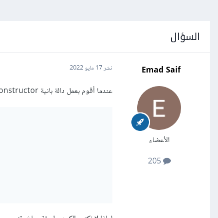
السؤال
Emad Saif
نشر
17 مايو 2022
عندما أقوم بعمل دالة بانية constructor وأريد أن أجعلها تأخذ بعض المدخلات inputs يجب أن أستعمل this بالشكل التالي:
الأعضاء
205