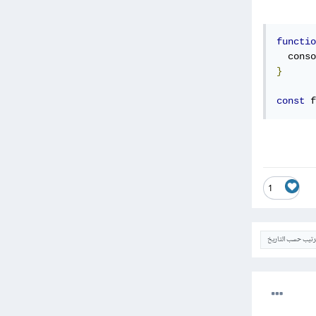
functio
  conso
}
const
 f
1
ترتيب حسب التاريخ