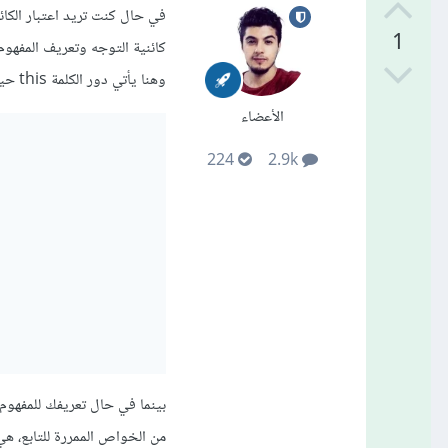
في حال كنت تريد اعتبار الكا
1
كائنية التوجه وتعريف المفهوم
وهنا يأتي دور الكلمة this حيث تعين قيم الخصائص على كل كائن جديد يتم إنشاؤه باستخدام new:
الأعضاء
224
2.9k
بينما في حال تعريفك للمفهوم 
من الخواص الممررة للتابع، ه