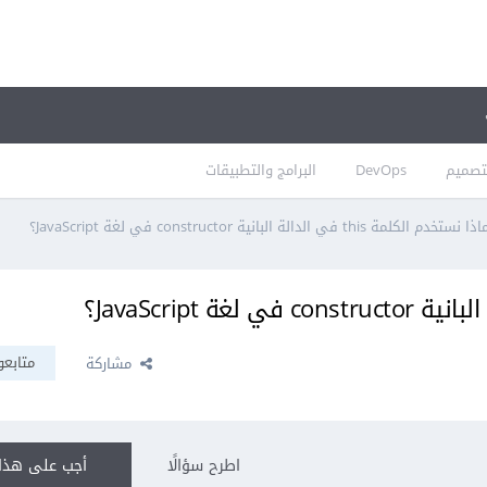
تصميم
DevOps
البرامج والتطبيقات
 نستخدم الكلمة this في الدالة البانية constructor في لغة JavaScript؟
متابعو
مشاركة
اطرح سؤالًا
أجب على هذا 