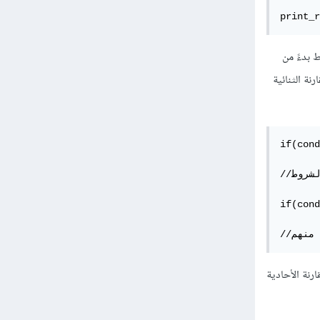
تحقق من الشروط بدءً من
نة الثنائية
if(cond
//في حال تحقق الشرط الأول، سيتم التوقف عن تقييم بقية الشروط

if(cond
 منهم
رنة الأحادية