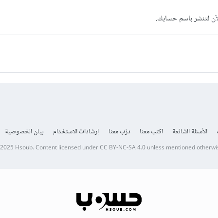
آن
لتنشر باسم حسابك.
الأسئلة الشائعة
اكتب معنا
درّب معنا
إرشادات الاستخدام
بيان الخصوصية
 2025
Hsoub
.
Content licensed under
CC BY-NC-SA 4.0
unless mentioned otherwi