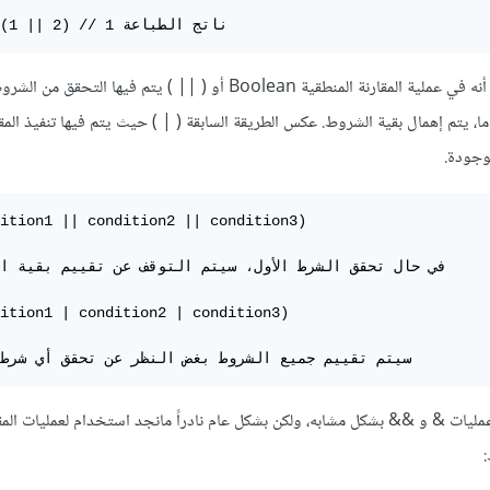
print_r(1 || 2) // 1 ناتج الطباعة
والفرق الأهم بين كل منهما هو أنه في عملية المقارنة المنطقية Boolean أو ( || ) يتم فيها ال
 يتم إهمال بقية الشروط. عكس الطريقة السابقة ( | ) حيث يتم فيها تنفيذ المقار
وجودة.
ition1 || condition2 || condition3)

ition1 | condition2 | condition3)

//سيتم تقييم جميع الشروط بغض النظر عن تحقق أي شرط
مليات & و && بشكل مشابه، ولكن بشكل عام نادراً مانجد استخدام لعمليات المقا