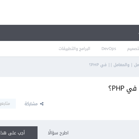
تصميم
DevOps
البرامج والتطبيقات
ل | والمعامل || في PHP؟
 PHP؟
متابعو
مشاركة
اطرح سؤالًا
أجب على هذا 