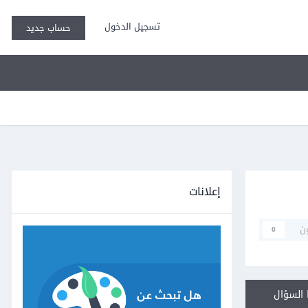
تسجيل الدخول
حساب جديد
إعلانات
ن
0
السؤال