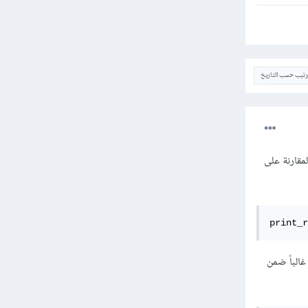
ترتيب حسب التاريخ
Bitwise Operat: بحيث يتم فيها المقارنة على
انات من نوع Boolean والتي تستخدم غالباً ضمن