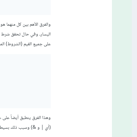
اليسار، وفي حال تحقق شرط ما،
على جميع القيم (الشروط) الم
وهذا الفرق ينطبق أيضاً على ع
(أي | و &) وسبب ذلك بسيط: