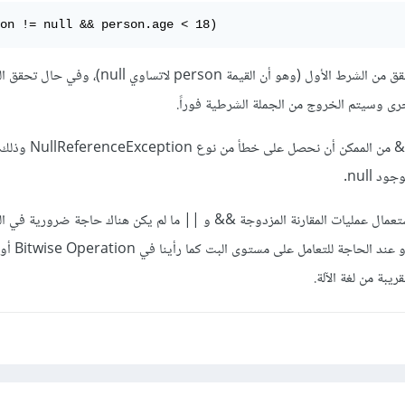
on != null && person.age < 18)
في هذا المثال سيتم أولاً التحقق من الشرط الأول (وهو أن القيمة erson
رى وسيتم الخروج من الجملة الشرطية فوراً.
أما لو استخدمنا & بدلاً من && من ا
تعمال عمليات المقارنة المزدوجة && و || ما لم يكن هناك حاجة ضرورية في ال
لاستخدام العمليات الأح
يبة من لغة الآلة.