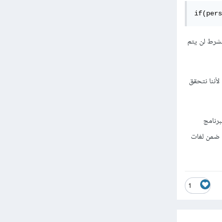
if(pers
p لاتساوي null)، وفي حال تحقق الشرط لن يتم
لممكن أن نحصل على خطأ من نوع NullReferenceException وذلك لأننا نتحقق
برنامج
ادية أو عند الحاجة للتعامل على مستوى البت كما رأينا في Bitwise Operation أو ضمن لغات
1