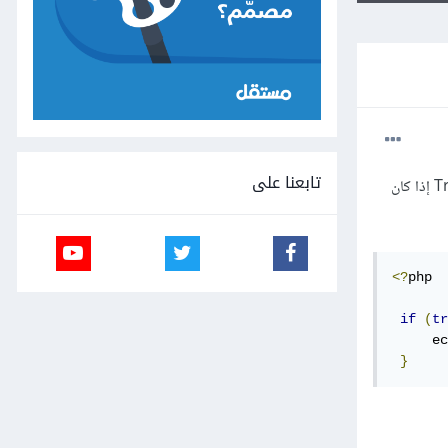
تابعنا على
في بعض سكريبتات PHP أجد أنه تم إستخدام المعامل | بدلًا من المعامل || ، أعلم أن المعامل || يعني OR ويرجع True إذا كان
<?
php

if
(
tr
     ec
}