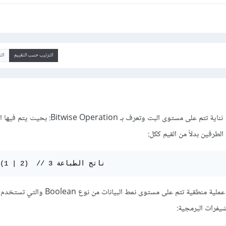
الترتيب حسب التقييم
ال
عملية المقارنة ( | ) هي عملية ثناية تتم على مستوى البت وتعرف بـ ion
لطرفين بدلاً من القيم ككل:
print_r(1 | 2)  // 3 ناتج الطباعة
أما عملية المقارنة ( || ) فهي عملية منطقية تتم على مستوى نمط البي
يفرات البرمجية: